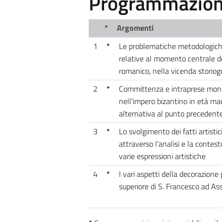
Programmazione
*
Argomenti
1
*
Le problematiche metodologiche,
relative al momento centrale del
romanico, nella vicenda storiog
2
*
Committenza e intraprese monu
nell'impero bizantino in età ma
alternativa al punto precedente
3
*
Lo svolgimento dei fatti artisti
attraverso l'analisi e la contest
varie espressioni artistiche
4
*
I vari aspetti della decorazione p
superiore di S. Francesco ad Ass