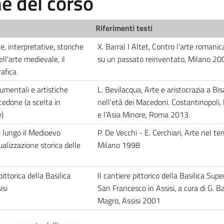
 del corso
Riferimenti testi
 interpretative, storiche
X. Barral I Altet, Contro l’arte romani
l'arte medievale, il
su un passato reinventato, Milano 20
rafica
mentali e artistiche
L. Bevilacqua, Arte e aristocrazia a Bis
cedone (a scelta in
nell'età dei Macedoni. Costantinopoli, 
)
e l’Asia Minore, Roma 2013.
ci lungo il Medioevo
P. De Vecchi - E. Cerchiari, Arte nel te
ualizzazione storica delle
Milano 1998
ittorica della Basilica
Il cantiere pittorico della Basilica Super
isi
San Francesco in Assisi, a cura di G. Bas
Magro, Assisi 2001