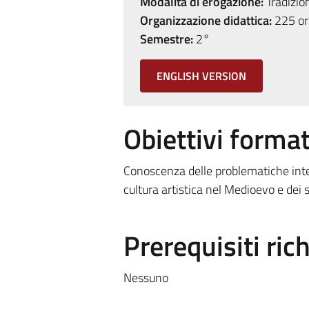
Modalità di erogazione:
Tradizio
Organizzazione didattica:
225 ore
Semestre:
2°
ENGLISH VERSION
Obiettivi format
Conoscenza delle problematiche interp
cultura artistica nel Medioevo e dei s
Prerequisiti rich
Nessuno