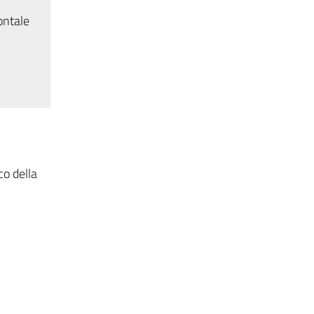
ontale
co della