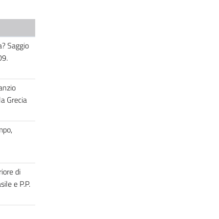
ca? Saggio
09.
anzio
la Grecia
mpo,
iore di
ile e P.P.