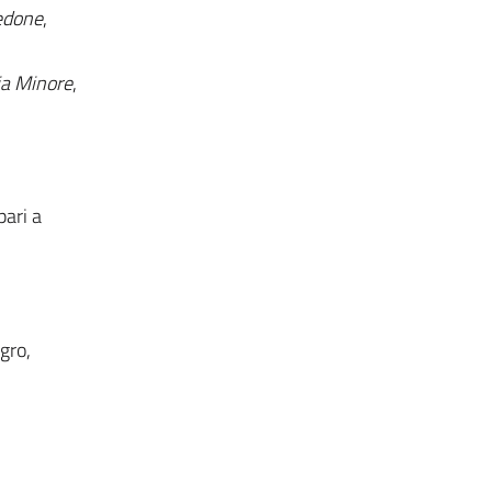
edone
,
sia Minore
,
pari a
agro,