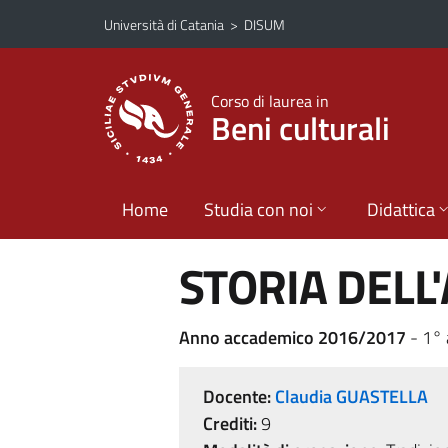
Vai al contenuto principale
Vai al menu di navigazione
Università di Catania
>
DISUM
Corso di laurea in
Beni culturali
Home
Studia con noi
Didattica
STORIA DELL
Anno accademico 2016/2017
- 1° 
Docente:
Claudia GUASTELLA
Crediti:
9