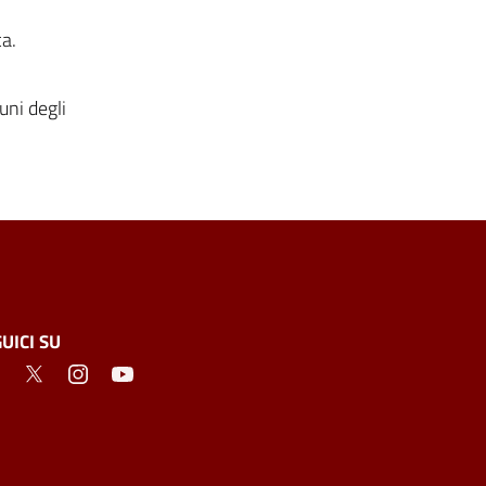
ca.
uni degli
UICI SU