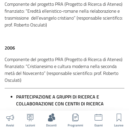
Componente del progetto PRA (Progetto di Ricerca di Ateneo)
finanziato: “Eredità ellenistico-romane nella rielaborazione e
trasmissione dell’evangelo cristiano” (responsabile scientifico:
prof. Roberto Osculati)
2006
Componente del progetto PRA (Progetto di Ricerca di Ateneo)
finanziato: “Cristianesimo e cultura moderna nella seconda
metà del Novecento” (responsabile scientifico: prof. Roberto
Osculati)
PARTECIPAZIONE A GRUPPI DI RICERCA E
COLLABORAZIONE CON CENTRI DI RICERCA
dal 2019 ad oggi
Avvisi
Lezioni
Docenti
Programmi
Esami
Lauree
membro del Groupe International de Recherche sur la Poésie