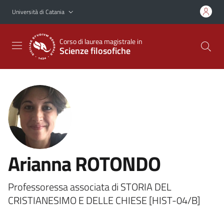
Vai al contenuto principale
Vai al menu di navigazione
Università di Catania
Corso di laurea magistrale in
Scienze filosofiche
Arianna ROTONDO
Professoressa associata di STORIA DEL
CRISTIANESIMO E DELLE CHIESE [HIST-04/B]