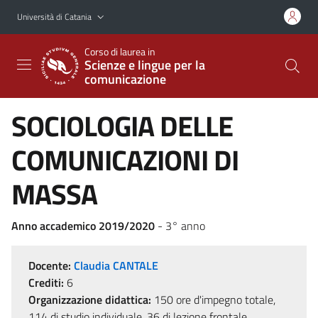
Vai al contenuto principale
Vai al menu di navigazione
Università di Catania
Corso di laurea in
Scienze e lingue per la
comunicazione
SOCIOLOGIA DELLE
COMUNICAZIONI DI
MASSA
Anno accademico 2019/2020
- 3° anno
Docente:
Claudia CANTALE
Crediti:
6
Organizzazione didattica:
150 ore d'impegno totale,
114 di studio individuale, 36 di lezione frontale