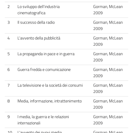
2
Lo sviluppo dell'industria
Gorman, McLean
cinematografica
2009
3
Il successo della radio
Gorman, McLean
2009
4
L'avvento della pubblicità
Gorman, McLean
2009
5
La propaganda in pace e in guerra
Gorman, McLean
2009
6
Guerra fredda e comunicazione
Gorman, McLean
2009
7
La televisione e la società dei consumi
Gorman, McLean
2009
8
Media, informazione, intrattenimento
Gorman, McLean
2009
9
I media, la guerra e le relazioni
Gorman, McLean
internazionali
2009
10
L'avvento dei nuovi media
Gorman, McLean