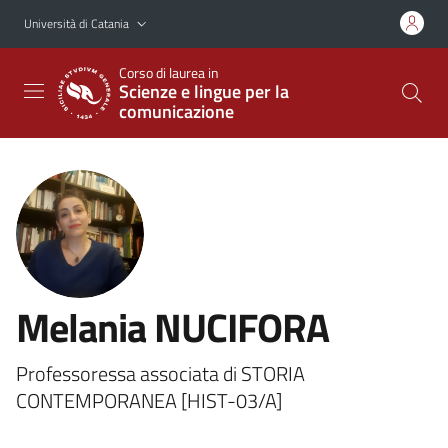
Vai al contenuto principale
Vai al menu di navigazione
Università di Catania
Corso di laurea in
Scienze e lingue per la
comunicazione
Melania NUCIFORA
Professoressa associata di STORIA
CONTEMPORANEA [HIST-03/A]