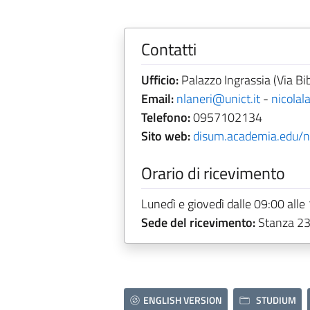
Contatti
Ufficio:
Palazzo Ingrassia (Via Bib
Email:
nlaneri@unict.it
-
nicola
Telefono:
0957102134
Sito web:
disum.academia.edu/ni
Orario di ricevimento
Lunedì e giovedì dalle 09:00 alle
Sede del ricevimento:
Stanza 2
ENGLISH VERSION
STUDIUM