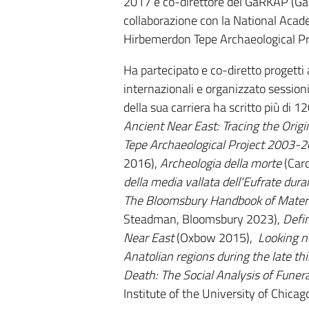
2017 è co-direttore del GaRKAP (Gan
collaborazione con la National Acade
Hirbemerdon Tepe Archaeological Pro
Ha partecipato e co-diretto progetti 
internazionali e organizzato session
della sua carriera ha scritto più di 12
Ancient Near East: Tracing the Origi
Tepe Archaeological Project 2003-20
2016),
Archeologia della morte
(Caro
della media vallata dell'Eufrate durant
The Bloomsbury Handbook of Materia
Steadman, Bloomsbury 2023),
Defin
Near East
(Oxbow 2015),
Looking n
Anatolian regions during the late t
Death: The Social Analysis of Funer
Institute of the University of Chicag