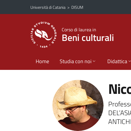
Vai al contenuto principale
Vai al menu di navigazione
Università di Catania
>
DISUM
Corso di laurea in
Beni culturali
Home
Studia con noi
Didattica
Nic
Profess
DEL’AS
ANTICHI