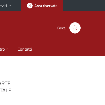
rvizi
Area riservata
Cerca
tro
Contatti
’ARTE
NTALE