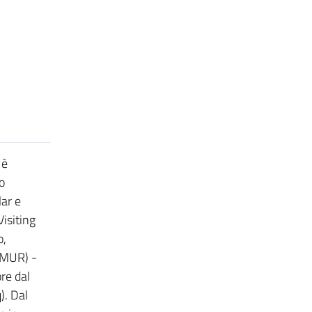
 è
o
lar e
Visiting
o,
 (MUR) -
re dal
). Dal