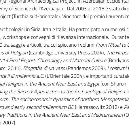
ja Regional Archaeological Project) in Azerbaijan occidental
my of Science dell'Azerbaijan. Dal 2003 al 2016 è stato dire
ject (Turchia sud-orientale). Vincitore del premio Laurentum
archeologici in Siria, Iran e Italia. Ha partecipato a numerosi
i, workshops e convegni di rilevanza internazionale. Durante 
0 tra saggi e articoli, tra cui spiccano i volumi
From Ritual to 
ns of Religion
(Cambridge University Press 2024),
The Hirbe
13 Final Report: Chronology and Material Culture
(Bradypus
cci 2011),
Biografia di un vaso
(Pandemos 2009),
I costumi 
e il III millennio a.C.
(L'Orientale 2004), e importanti curatale
l Religion in the Ancient Near East and Egypt
(con Sharon
ing the Sacred: Approaches to the Archaeology of Religion i
orth: The socioeconomic dynamics of northern Mesopotami
hird and early second millennium BC
(Harrassowitz 2012) e
Pe
ary Traditions in the Ancient Near East and Mediterranean
(O
o 2007).