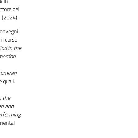
e in
ttore del
 (2024).
 convegni
il corso
God in the
merdon
funerari
 quali:
n the
an and
rforming
riental