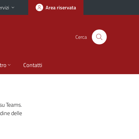
rvizi
Area riservata
Cerca
tro
Contatti
 su Teams.
dine delle