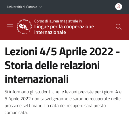
Vai al contenuto principale
Vai al menu di navigazione
Università di Catania
Corso di laurea magistrale in
Lingue per la cooperazione
internazionale
Lezioni 4/5 Aprile 2022 -
Storia delle relazioni
internazionali
Si informano gli studenti che le lezioni previste per i giorni 4 e
5 Aprile 2022 non si svolgeranno e saranno recuperate nelle
prossime settimane. La data del recupero sarà presto
comunicata.