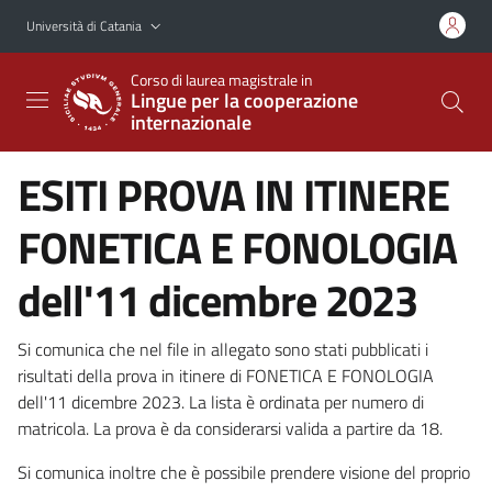
Vai al contenuto principale
Vai al menu di navigazione
Università di Catania
Corso di laurea magistrale in
Lingue per la cooperazione
internazionale
ESITI PROVA IN ITINERE
FONETICA E FONOLOGIA
dell'11 dicembre 2023
Si comunica che nel file in allegato sono stati pubblicati i
risultati della prova in itinere di FONETICA E FONOLOGIA
dell'11 dicembre 2023. La lista è ordinata per numero di
matricola. La prova è da considerarsi valida a partire da 18.
Si comunica inoltre che è possibile prendere visione del proprio