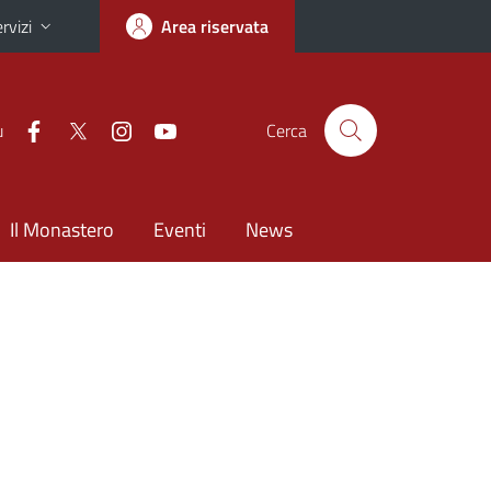
rvizi
Area riservata
u
Cerca
Il Monastero
Eventi
News