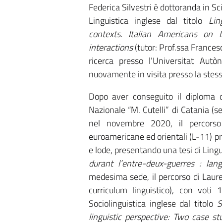
Federica Silvestri è dottoranda in Sc
Linguistica inglese dal titolo
Lin
contexts.
Italian Americans on
In
interactions
(tutor: Prof.ssa Frances
ricerca presso l’Universitat A
nuovamente in visita presso la stess
Dopo aver conseguito il diploma d
Nazionale “M. Cutelli” di Catania (
nel novembre 2020, il percorso
euroamericane ed orientali (L-11) pr
e lode, presentando una tesi di Lingu
durant l’entre-deux-guerres : lan
medesima sede, il percorso di Laur
curriculum linguistico), con voti
Sociolinguistica inglese dal titolo
S
linguistic perspective: Two case s