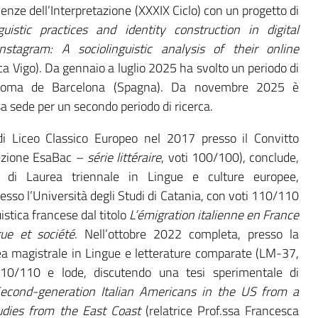
ienze dell’Interpretazione (XXXIX Ciclo) con un progetto di
guistic practices and identity construction in digital
stagram: A sociolinguistic analysis of their online
ca Vigo). Da gennaio a luglio 2025 ha svolto un periodo di
utònoma de Barcelona (Spagna). Da novembre 2025 è
a sede per un secondo periodo di ricerca.
i Liceo Classico Europeo nel 2017 presso il Convitto
sezione EsaBac –
série littéraire
, voti 100/100), conclude,
 di Laurea triennale in Lingue e culture europee,
esso l’Università degli Studi di Catania, con voti 110/110
istica francese dal titolo
L’émigration italienne en France
gue et société
. Nell’ottobre 2022 completa, presso la
ea magistrale in Lingue e letterature comparate (LM-37,
 110/110 e lode, discutendo una tesi sperimentale di
econd-generation Italian Americans in the US from a
tudies from the East Coast
(relatrice Prof.ssa Francesca