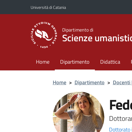
Vai al contenuto principale
Vai al menu di navigazione
Università di Catania
Dipartimento di
Scienze umanisti
Home
Dipartimento
Didattica
Home
>
Dipartimento
>
Docenti 
Fed
Dottora
Dottorato 