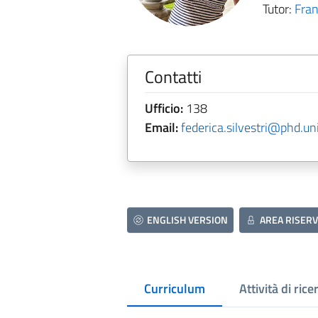
Tutor:
Fran
Contatti
Ufficio:
138
Email:
federica.silvestri@phd.uni
ENGLISH VERSION
AREA RISERV
Curriculum
Attività di rice