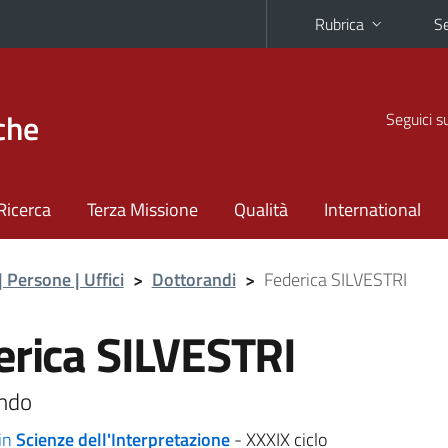
Rubrica
Se
che
Seguici s
Ricerca
Terza Missione
Qualità
International
| Persone | Uffici
>
Dottorandi
>
Federica SILVESTRI
erica SILVESTRI
ndo
in
Scienze dell'Interpretazione
- XXXIX ciclo