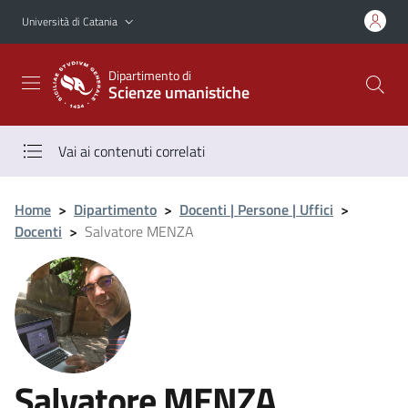
Vai al contenuto principale
Vai al menu di navigazione
Università di Catania
Dipartimento di
Scienze umanistiche
Vai ai contenuti correlati
Home
>
Dipartimento
>
Docenti | Persone | Uffici
>
Docenti
>
Salvatore MENZA
Salvatore MENZA