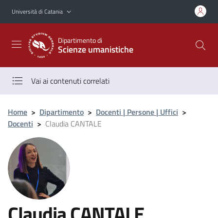
Vai al contenuto principale
Vai al menu di navigazione
Università di Catania
Dipartimento di
Scienze umanistiche
Vai ai contenuti correlati
Home
>
Dipartimento
>
Docenti | Persone | Uffici
>
Docenti
>
Claudia CANTALE
Claudia CANTALE