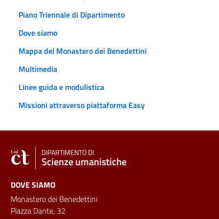
Piano Triennale di Dipartimento
Dove siamo
Mappa del Monastero dei Benedettini
Multimedia
Linee guida e modulistica
Missioni attraverso piattaforma Easy
DIPARTIMENTO DI
Scienze umanistiche
DOVE SIAMO
Monastero dei Benedettini
Piazza Dante, 32