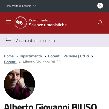
Vai al contenuto principale
Vai al menu di navigazione
Università di Catania
Dipartimento di
Scienze umanistiche
Vai ai contenuti correlati
Home
>
Dipartimento
>
Docenti | Persone | Uffici
>
Docenti
>
Alberto Giovanni BIUSO
Alberto Giovanni BIUSO