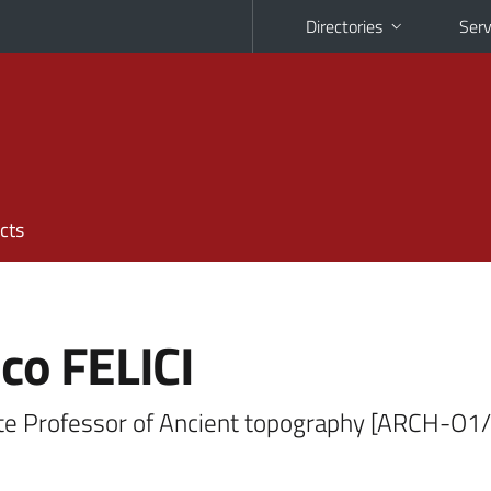
Directories
Serv
cts
ico FELICI
te Professor of Ancient topography [ARCH-O1/