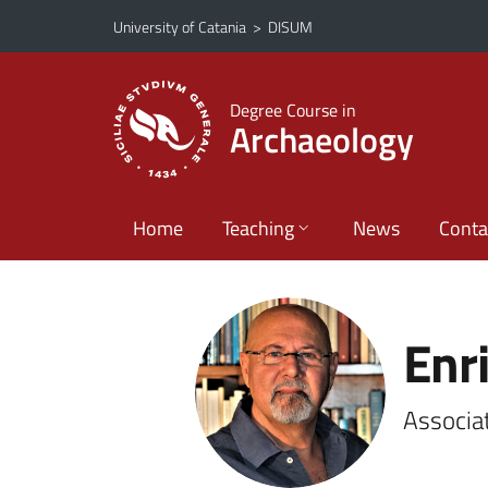
Go to main content
Go to navigation menu
University of Catania
>
DISUM
Degree Course in
Archaeology
Home
Teaching
News
Conta
Enr
Associa