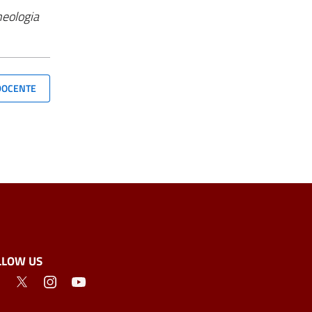
eologia
 DOCENTE
LLOW US