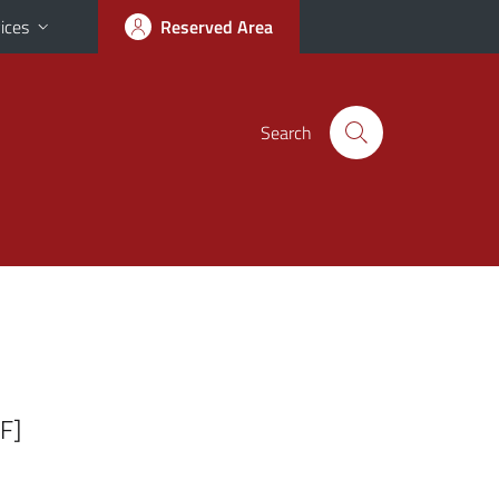
ices
Reserved Area
Search
F]