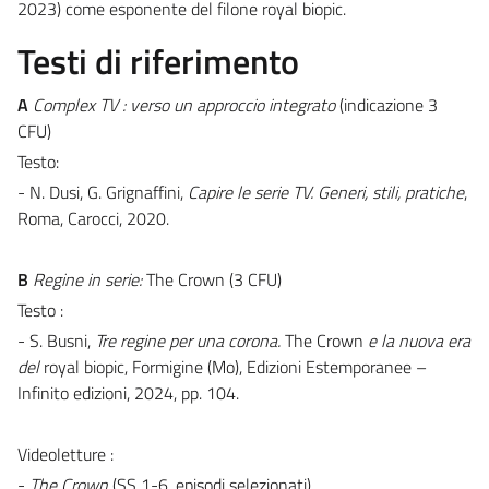
2023) come esponente del filone royal biopic.
Testi di riferimento
A
Complex TV : verso un approccio integrato
(indicazione 3
CFU)
Testo:
- N. Dusi, G. Grignaffini,
Capire le serie TV. Generi, stili, pratiche
,
Roma, Carocci, 2020.
B
Regine in serie:
The Crown (3 CFU)
Testo :
- S. Busni,
Tre regine per una corona.
The Crown
e la nuova era
del
royal biopic, Formigine (Mo), Edizioni Estemporanee –
Infinito edizioni, 2024, pp. 104.
Videoletture :
-
The Crown
(SS 1-6, episodi selezionati)