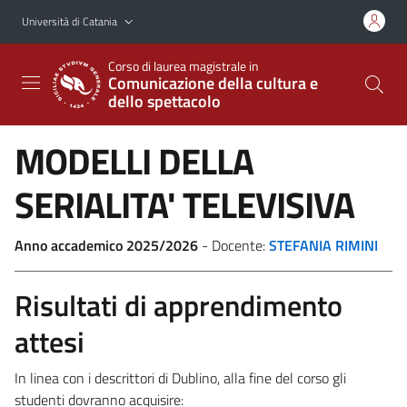
Vai al contenuto principale
Vai al menu di navigazione
Università di Catania
Corso di laurea magistrale in
Comunicazione della cultura e
dello spettacolo
MODELLI DELLA
SERIALITA' TELEVISIVA
Anno accademico 2025/2026
- Docente:
STEFANIA RIMINI
Risultati di apprendimento
attesi
In linea con i descrittori di Dublino, alla fine del corso gli
studenti dovranno acquisire: