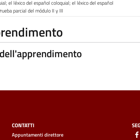
al; el léxico del español coloquial; el léxico del español
rueba parcial del módulo II y III
pprendimento
a dell'apprendimento
CONTATTI
SEG
Appuntamenti direttore