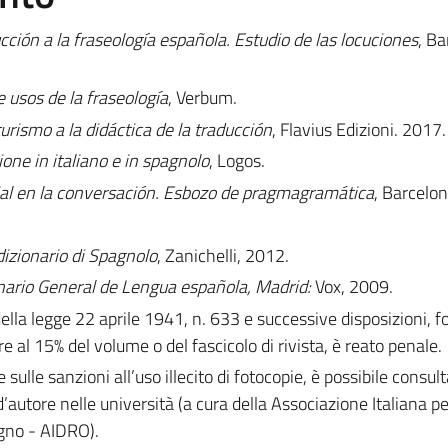
cción a la fraseología española. Estudio de las locuciones
, Ba
 usos de la fraseología
, Verbum.
 turismo a la didáctica de la traducción
, Flavius Edizioni. 2017.
ione in italiano e in spagnolo
, Logos.
ial en la conversación. Esbozo de pragmagramática
, Barcelon
dizionario di Spagnolo
, Zanichelli, 2012.
nario General de Lengua española, Madrid:
Vox, 2009.
 della legge 22 aprile 1941, n. 633 e successive disposizioni, 
e al 15% del volume o del fascicolo di rivista, è reato penale.
e sulle sanzioni all’uso illecito di fotocopie, è possibile consult
d’autore nelle università (a cura della Associazione Italiana per 
egno - AIDRO).