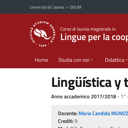
Vai al contenuto principale
Vai al menu di navigazione
Università di Catania
>
DISUM
Corso di laurea magistrale in
Lingue per la coo
Home
Studia con noi
Didattica
Lingüística y
Anno accademico 2017/2018
- 1°
Docente:
Maria Candida MUN
Crediti:
9