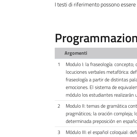
I testi di riferimento possono essere 
Programmazione
Argomenti
1
Modulo I: la fraseología: concepto; 
locuciones verbales metafórica: defi
fraseología a partir de distintas pal
emociones. El sistema de equivalenci
módulo los estudiantes realizarán u
2
Modulo II: temas de gramática cont
pragmáticos; la oración compleja;
determinada preposición en español
3
Módulo III: el español coloquial: def