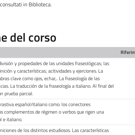
consultati in Biblioteca.
 del corso
Riferim
división y propiedades de las unidades fraseológicas; las
nición y características; acitividades y ejerciones. La
abras clave como ojos, echar,.. La fraseología de las
as. La traducción de la fraseología a italiano. Al final del
n prueba parcial.
rastiva español/italiano como: los conectores
 los complementos de régimen o verbos que rigen una
 e italiano.
iniciones de los distintos estudiosos. Las características