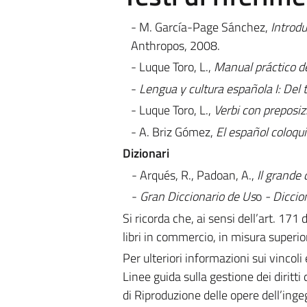
- M. García-Page Sánchez,
Introdu
Anthropos, 2008.
- Luque Toro, L.,
Manual práctico de
-
Lengua y cultura espa
ñola I: Del
- Luque Toro, L.,
Verbi con preposiz
- A. Briz Gómez,
El español coloqu
Dizionari
- Arqués, R., Padoan, A.,
Il grande 
-
Gran
Diccionario de Us
o
- Diccio
Si ricorda che, ai sensi dell’art. 171
libri in commercio, in misura superior
Per ulteriori informazioni sui vincoli 
Linee guida sulla gestione dei diritti 
di Riproduzione delle opere dell’ing