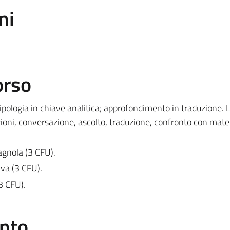
ni
orso
a tipologia in chiave analitica; approfondimento in traduzione. 
azioni, conversazione, ascolto, traduzione, confronto con mate
agnola (3 CFU).
iva (3 CFU).
(3 CFU).
ento