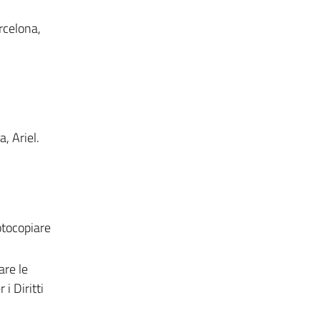
rcelona,
a, Ariel.
fotocopiare
are le
i Diritti