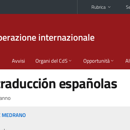
Rubrica
Se
perazione internazionale
Avvisi
Organi del CdS
Opportunità
Al
 traducción españolas
 anno
OZ MEDRANO