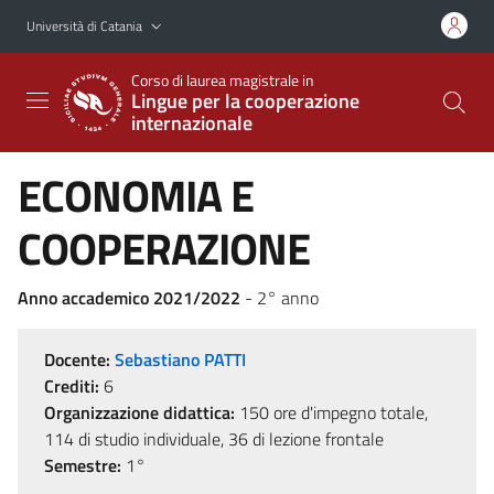
Vai al contenuto principale
Vai al menu di navigazione
Università di Catania
Corso di laurea magistrale in
Lingue per la cooperazione
internazionale
ECONOMIA E
COOPERAZIONE
Anno accademico 2021/2022
- 2° anno
Docente:
Sebastiano PATTI
Crediti:
6
Organizzazione didattica:
150 ore d'impegno totale,
114 di studio individuale, 36 di lezione frontale
Semestre:
1°