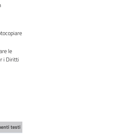
n
fotocopiare
are le
i Diritti
enti testi