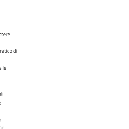
Potere
ratico di
e le
li.
e
ni
gne