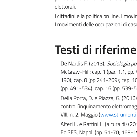
elettorali.
I cittadini e la politica on line. I mo
I movimenti delle occupazioni di case 
Testi di riferim
De Nardis F. (2013),
Sociologia po
McGraw-Hill: cap. 1 (par. 1.1, pp. 4
190); cap. 8 (pp.241-269); cap. 10
(pp. 491-534); cap. 16 (pp. 539-56
Della Porta, D. e Piazza, G. (201
contro l’inquinamento elettromagn
VIII, n. 2, Maggio (
www.strumenti
Alteri L. e Raffini L. (a cura di) (2
EdiSES, Napoli (pp. 51-70; 169-1