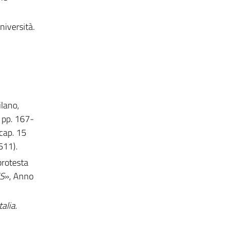
università.
ilano,
, pp. 167-
 cap. 15
611).
protesta
ES
», Anno
talia
.