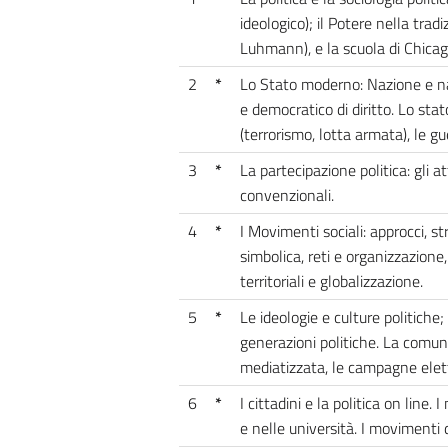
ideologico); il Potere nella trad
Luhmann), e la scuola di Chicag
2
*
Lo Stato moderno: Nazione e nazi
e democratico di diritto. Lo stato
(terrorismo, lotta armata), le gue
3
*
La partecipazione politica: gli at
convenzionali.
4
*
I Movimenti sociali: approcci, s
simbolica, reti e organizzazione
territoriali e globalizzazione.
5
*
Le ideologie e culture politiche
generazioni politiche. La comunica
mediatizzata, le campagne elett
6
*
I cittadini e la politica on line
e nelle università. I movimenti d