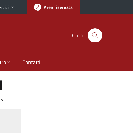
rvizi
Area riservata
Cerca
tro
Contatti
I
le