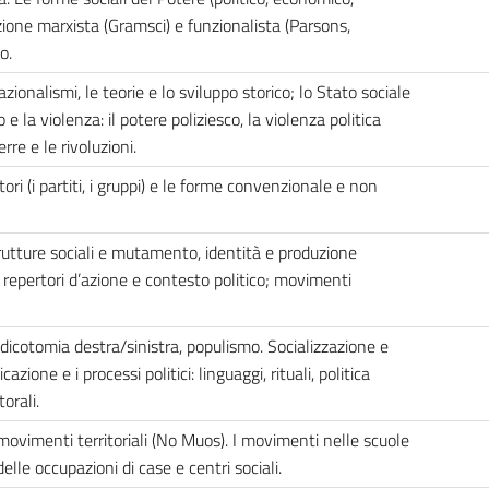
izione marxista (Gramsci) e funzionalista (Parsons,
o.
onalismi, le teorie e lo sviluppo storico; lo Stato sociale
 e la violenza: il potere poliziesco, la violenza politica
rre e le rivoluzioni.
tori (i partiti, i gruppi) e le forme convenzionale e non
trutture sociali e mutamento, identità e produzione
, repertori d’azione e contesto politico; movimenti
; dicotomia destra/sinistra, populismo. Socializzazione e
zione e i processi politici: linguaggi, rituali, politica
orali.
. I movimenti territoriali (No Muos). I movimenti nelle scuole
elle occupazioni di case e centri sociali.