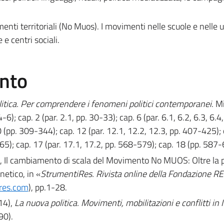
vimenti territoriali (No Muos). I movimenti nelle scuole e nelle 
e centri sociali.
ento
litica. Per comprendere i fenomeni politici contemporanei
. M
-6); cap. 2 (par. 2.1, pp. 30-33); cap. 6 (par. 6.1, 6.2, 6.3, 6.4
 (pp. 309-344); cap. 12 (par. 12.1, 12.2, 12.3, pp. 407-425);
5); cap. 17 (par. 17.1, 17.2, pp. 568-579); cap. 18 (pp. 587-
6), Il cambiamento di scala del Movimento No MUOS: Oltre la 
etico, in «
StrumentiRes. Rivista online della Fondazione R
res.com
), pp.1-28.
014),
La nuova politica. Movimenti, mobilitazioni e conflitti in I
90).