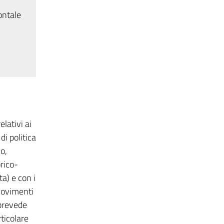
ontale
lativi ai
di politica
o,
rico-
ta) e con i
 movimenti
 prevede
ticolare