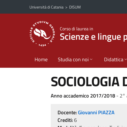
Vai al contenuto principale
Vai al menu di navigazione
Università di Catania
>
DISUM
Corso di laurea in
Scienze e lingue 
Home
Studia con noi
Didattica
SOCIOLOGIA 
Anno accademico 2017/2018
- 2° 
Docente:
Giovanni PIAZZA
Crediti:
6