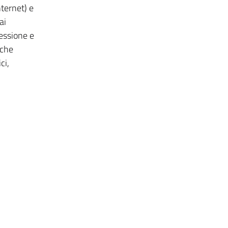
nternet) e
ai
lessione e
nche
ci,