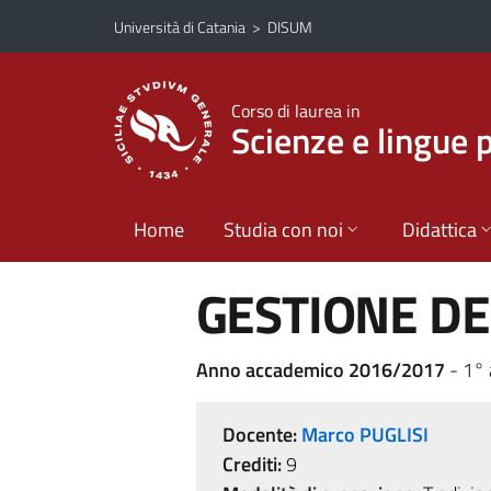
Vai al contenuto principale
Vai al menu di navigazione
Università di Catania
>
DISUM
Corso di laurea in
Scienze e lingue 
Home
Studia con noi
Didattica
GESTIONE DE
Anno accademico 2016/2017
- 1°
Docente:
Marco PUGLISI
Crediti:
9