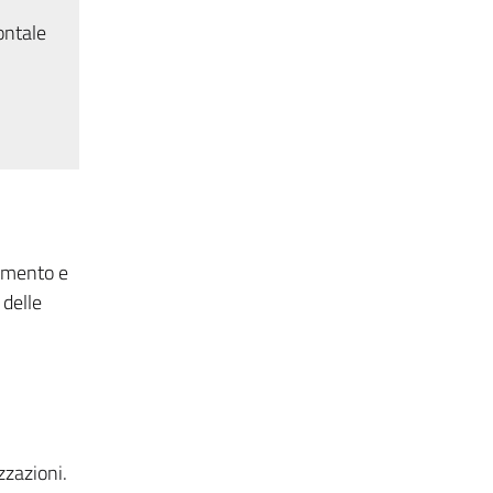
ontale
namento e
 delle
zzazioni.