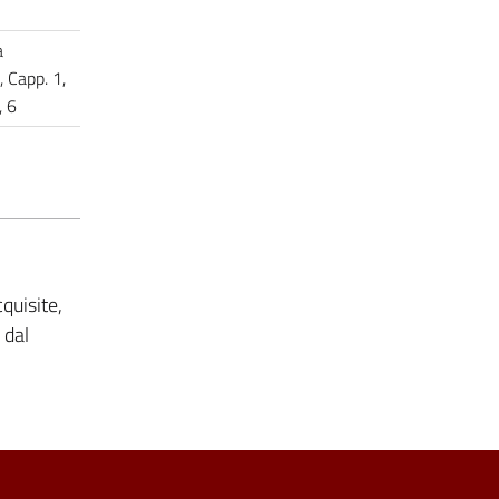
a
, Capp. 1,
5, 6
quisite,
 dal