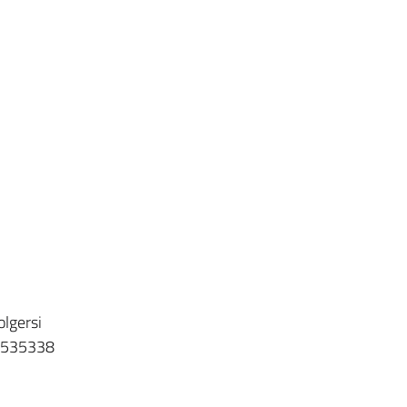
olgersi
95/535338