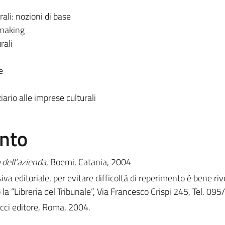
i
ali: nozioni di base
-making
rali
e
ario alle imprese culturali
ento
 dell’azienda
, Boemi, Catania, 2004
iva editoriale, per evitare difficoltà di reperimento è bene riv
 la “Libreria del Tribunale”, Via Francesco Crispi 245, Tel. 0
occi editore, Roma, 2004.