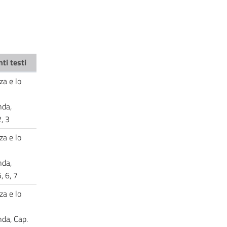
ti testi
za e lo
nda,
2, 3
za e lo
nda,
, 6, 7
za e lo
nda, Cap.