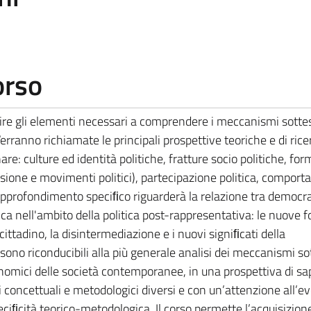
orso
rnire gli elementi necessari a comprendere i meccanismi sottes
rranno richiamate le principali prospettive teoriche e di rice
are: culture ed identità politiche, fratture socio politiche, for
essione e movimenti politici), partecipazione politica, compor
approfondimento speciﬁco riguarderà la relazione tra democra
ca nell'ambito della politica post-rappresentativa: le nuove f
cittadino, la disintermediazione e i nuovi signiﬁcati della
sono riconducibili alla più generale analisi dei meccanismi sot
onomici delle società contemporanee, in una prospettiva di sa
i concettuali e metodologici diversi e con un’attenzione all’e
peciﬁcità teorico-metodologica. Il corso permette l’acquisizion