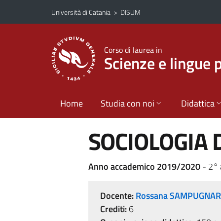
Vai al contenuto principale
Vai al menu di navigazione
Università di Catania
>
DISUM
Corso di laurea in
Scienze e lingue 
Home
Studia con noi
Didattica
SOCIOLOGIA 
Anno accademico 2019/2020
- 2° 
Docente:
Rossana SAMPUGNA
Crediti:
6