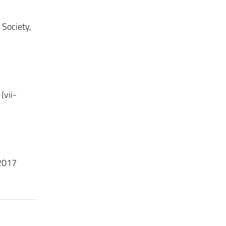
 Society,
(vii-
 2017