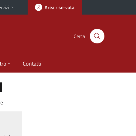
rvizi
Area riservata
Cerca
tro
Contatti
I
le