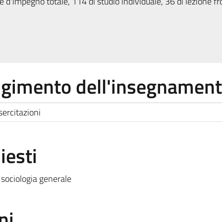
 d'impegno totale, 114 di studio individuale, 36 di lezione fr
olgimento dell'insegnamen
esercitazioni
iesti
 sociologia generale
ni