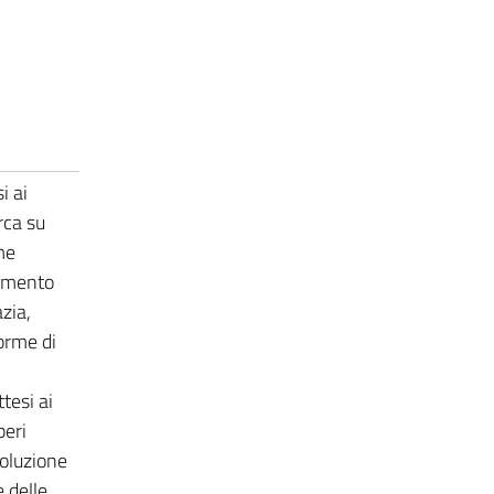
i ai
rca su
me
tamento
zia,
orme di
tesi ai
peri
voluzione
e delle