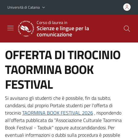
Vai al contenuto principale
Vai al menu di navigazione
Università di Catania
Corso di laurea in
Scienze e lingue per la
comunicazione
OFFERTA DI TIROCINIO
TAORMINA BOOK
FESTIVAL
Si avvisano gli studenti che è possibile, fin da subito,
candidarsi, dal proprio Portale studenti per l'offerta di
tirocinio
TAORMINA BOOK FESTIVAL 2026
, rispondendo
all'offerta pubblicata da "Associazione Culturale Taormina
Book Festival - Taobuk" oppure autocandidandosi. Per
eventuali informazioni o dubbi sulla procedura è possibile