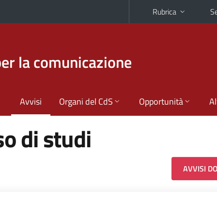
Rubrica
Se
per la comunicazione
Avvisi
Organi del CdS
Opportunità
Al
so di studi
AVVISI D