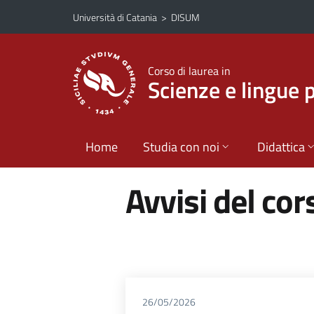
Vai al contenuto principale
Vai al menu di navigazione
Università di Catania
>
DISUM
Corso di laurea in
Scienze e lingue 
Home
Studia con noi
Didattica
Avvisi del cor
26/05/2026