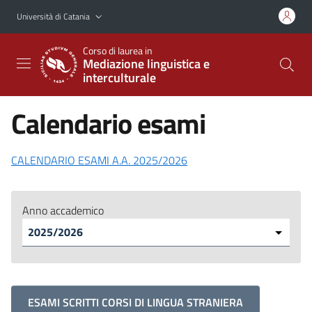
Vai al contenuto principale
Vai al menu di navigazione
Università di Catania
Corso di laurea in
Mediazione linguistica e
interculturale
Calendario esami
CALENDARIO ESAMI A.A. 2025/2026
Anno accademico
ESAMI SCRITTI CORSI DI LINGUA STRANIERA