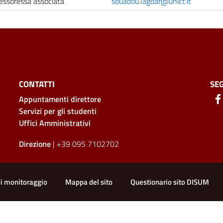
essoressa associata
souadou.lagdaf@unict.it
CONTATTI
SEG
Appuntamenti direttore
Servizi per gli studenti
Uffici Amministrativi
Direzione
| +39 095 7102702
di monitoraggio
Mappa del sito
Questionario sito DISUM