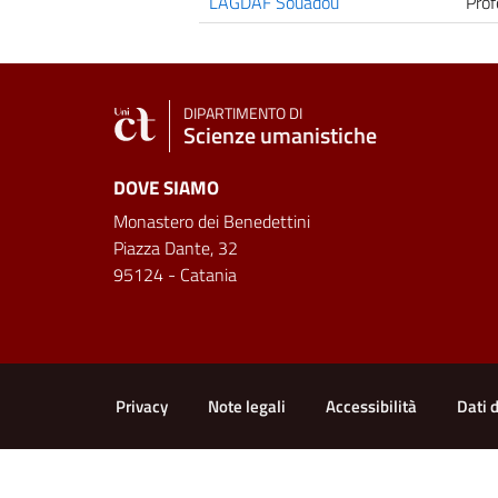
LAGDAF Souadou
Prof
DIPARTIMENTO DI
Scienze umanistiche
DOVE SIAMO
Monastero dei Benedettini
Piazza Dante, 32
95124 - Catania
Link e informazioni utili
Privacy
Note legali
Accessibilità
Dati 