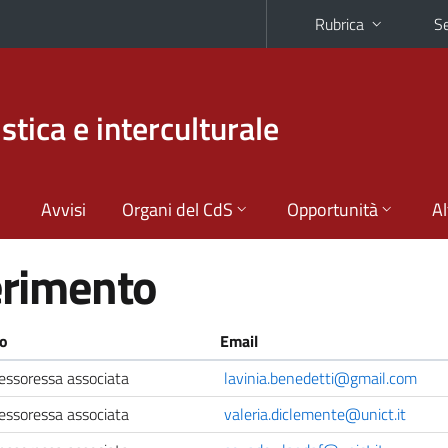
Rubrica
Se
stica e interculturale
Avvisi
Organi del CdS
Opportunità
Al
ferimento
o
Email
essoressa associata
lavinia.benedetti@gmail.com
essoressa associata
valeria.diclemente@unict.it