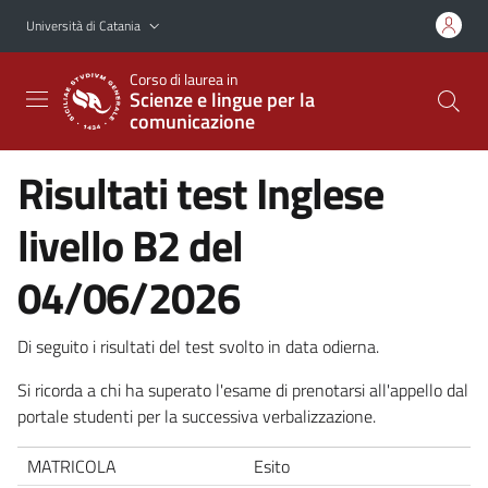
Vai al contenuto principale
Vai al menu di navigazione
Università di Catania
Corso di laurea in
Scienze e lingue per la
comunicazione
Risultati test Inglese
livello B2 del
04/06/2026
Di seguito i risultati del test svolto in data odierna.
Si ricorda a chi ha superato l'esame di prenotarsi all'appello dal
portale studenti per la successiva verbalizzazione.
MATRICOLA
Esito