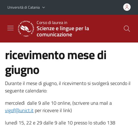
Vai al contenuto principale
Vai al menu di navigazione
Università di Catania
Corso di laurea in
Scienze e lingue per la
comunicazione
ricevimento mese di
giugno
Durante il mese di giugno, il ricevimento si svolgerà secondo il
seguente calendario:
mercoledì dalle 9 alle 10 online, (scrivere una mail a
vigof@unict.it
per ricevere il link)
lunedì 15, 22 e 29 dalle 9 alle 10 presso lo studio 138