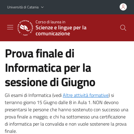
Vai al contenuto principale
Vai al menu di navigazione
Università di Catania
Corso di laurea in
Scienze e lingue per la
comunicazione
Prova finale di
Informatica per la
sessione di Giugno
Gli esami di Informatica (vedi
Altre attività formative
) si
terranno giorno 15 Giugno dalle 8 in Aula 1. NON devono
presentarsi le persone che hanno sostenuto con successo una
prova finale a maggio; e chi ha sottomesso una certificazione
di informatica per la convalida e non vuole sostenere la prova
finale.