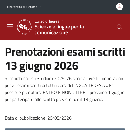
Vai al contenuto principale
Vai al menu di navigazione
Università di Catania
Corso di laurea in
Scienze e lingue per la
comunicazione
Prenotazioni esami scritti
13 giugno 2026
Si ricorda che su Studium 2025-26 sono attive le prenotazioni
per gli esami scritti di tutti i corsi di LINGUA TEDESCA. E'
possibile prenotarsi ENTRO E NON OLTRE il prossimo 1 giugno
per partecipare allo scritto previsto per il 13 giugno.
Data di pubblicazione: 26/05/2026