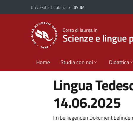
Vai al contenuto principale
Vai al menu di navigazione
Università di Catania
>
DISUM
Corso di laurea in
Scienze e lingue 
Home
Studia con noi
Didattica
Lingua Tedesc
14.06.2025
Im beiliegenden Dokument befinden 