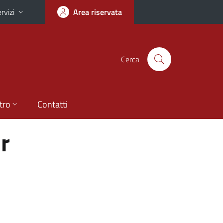
rvizi
Area riservata
Cerca
tro
Contatti
r