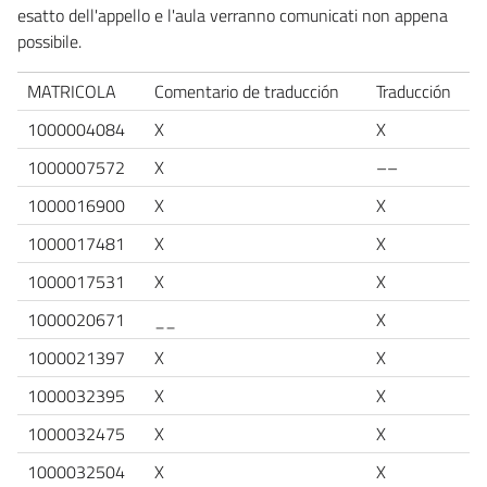
esatto dell'appello e l'aula verranno comunicati non appena
possibile.
MATRICOLA
Comentario de traducción
Traducción
1000004084
X
X
1000007572
X
––
1000016900
X
X
1000017481
X
X
1000017531
X
X
1000020671
__
X
1000021397
X
X
1000032395
X
X
1000032475
X
X
1000032504
X
X