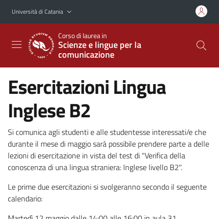
Vai al contenuto principale
Vai al menu di navigazione
Università di Catania
Corso di laurea in
Scienze e lingue per la
comunicazione
Esercitazioni Lingua
Inglese B2
Si comunica agli studenti e alle studentesse interessati/e che
durante il mese di maggio sarà possibile prendere parte a delle
lezioni di esercitazione in vista del test di "Verifica della
conoscenza di una lingua straniera: Inglese livello B2".
Le prime due esercitazioni si svolgeranno secondo il seguente
calendario:
Martedì 12 maggio dalle 14:00 alle 16:00 in aula 31