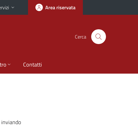
rvizi
Area riservata
Cerca
tro
Contatti
 inviando