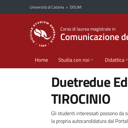
Vai al contenuto principale
Vai al menu di navigazione
Università di Catania
>
DISUM
Corso di laurea magistrale in
Comunicazione del
Home
Studia con noi
Didattica
Duetredue Ed
TIROCINIO
Gli studenti interessati possono da su
la propria autocandidatura dal Porta