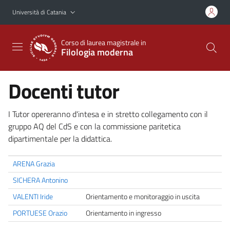
Vai al contenuto principale
Vai al menu di navigazione
Università di Catania
Corso di laurea magistrale in
Filologia moderna
Docenti tutor
I Tutor opereranno d'intesa e in stretto collegamento con il
gruppo AQ del CdS e con la commissione paritetica
dipartimentale per la didattica.
ARENA Grazia
SICHERA Antonino
VALENTI Iride
Orientamento e monitoraggio in uscita
PORTUESE Orazio
Orientamento in ingresso