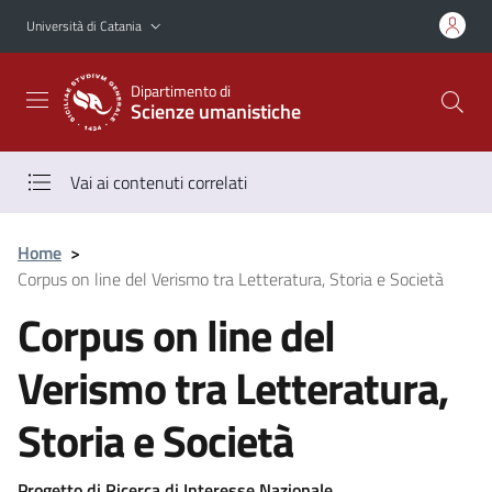
Vai al contenuto principale
Vai al menu di navigazione
Università di Catania
Dipartimento di
Scienze umanistiche
Vai ai contenuti correlati
Home
>
Corpus on line del Verismo tra Letteratura, Storia e Società
Corpus on line del
Verismo tra Letteratura,
Storia e Società
Progetto di Ricerca di Interesse Nazionale