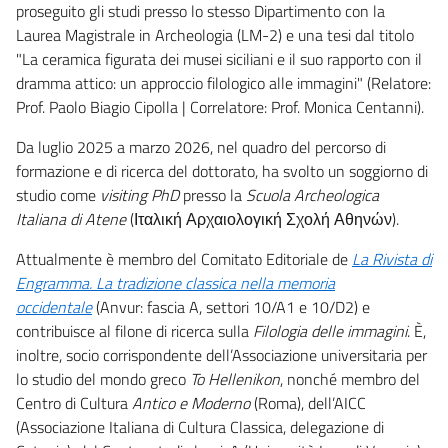
proseguito gli studi presso lo stesso Dipartimento con la
Laurea Magistrale in Archeologia (LM-2) e una tesi dal titolo
"La ceramica figurata dei musei siciliani e il suo rapporto con il
dramma attico: un approccio filologico alle immagini" (Relatore:
Prof. Paolo Biagio Cipolla | Correlatore: Prof. Monica Centanni).
Da luglio 2025 a marzo 2026, nel quadro del percorso di
formazione e di ricerca del dottorato, ha svolto un soggiorno di
studio come
visiting PhD
presso la
Scuola Archeologica
Italiana di Atene
(Ιταλική Αρχαιολογική Σχολή Αθηνών).
Attualmente è membro del Comitato Editoriale de
La Rivista di
Engramma. La tradizione classica nella memoria
occidentale
(Anvur: fascia A, settori 10/A1 e 10/D2) e
contribuisce al filone di ricerca sulla
Filologia delle immagini
. È,
inoltre, socio corrispondente dell’Associazione universitaria per
lo studio del mondo greco
To Hellenikon
, nonché membro del
Centro di Cultura
Antico e Moderno
(Roma), dell’AICC
(Associazione Italiana di Cultura Classica, delegazione di