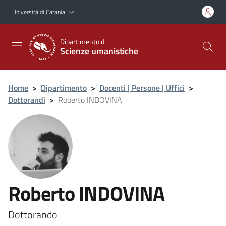
Vai al contenuto principale
Vai al menu di navigazione
Università di Catania
Dipartimento di
Scienze umanistiche
Home
>
Dipartimento
>
Docenti | Persone | Uffici
>
Dottorandi
>
Roberto INDOVINA
Roberto INDOVINA
Dottorando