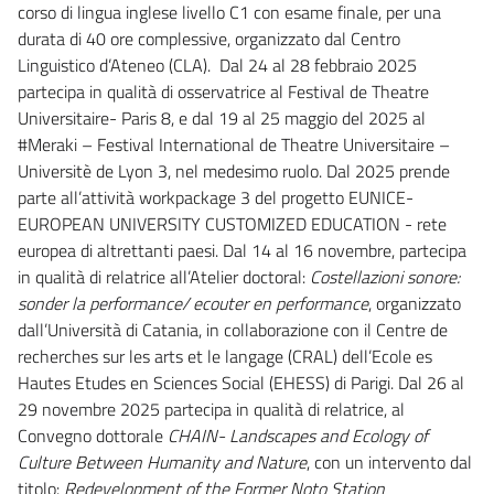
corso di lingua inglese livello C1 con esame finale, per una
durata di 40 ore complessive, organizzato dal Centro
Linguistico d’Ateneo (CLA). Dal 24 al 28 febbraio 2025
partecipa in qualità di osservatrice al Festival de Theatre
Universitaire- Paris 8, e dal 19 al 25 maggio del 2025 al
#Meraki – Festival International de Theatre Universitaire –
Universitè de Lyon 3, nel medesimo ruolo. Dal 2025 prende
parte all’attività workpackage 3 del progetto EUNICE-
EUROPEAN UNIVERSITY CUSTOMIZED EDUCATION - rete
europea di altrettanti paesi. Dal 14 al 16 novembre, partecipa
in qualità di relatrice all’Atelier doctoral:
Costellazioni sonore:
sonder la performance/ ecouter en performance
, organizzato
dall’Università di Catania, in collaborazione con il Centre de
recherches sur les arts et le langage (CRAL) dell’Ecole es
Hautes Etudes en Sciences Social (EHESS) di Parigi. Dal 26 al
29 novembre 2025 partecipa in qualità di relatrice, al
Convegno dottorale
CHAIN- Landscapes and Ecology of
Culture Between Humanity and Nature
, con un intervento dal
titolo:
Redevelopment of the Former Noto Station