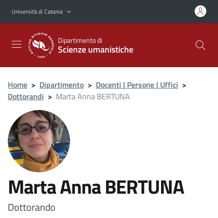
Vai al contenuto principale
Vai al menu di navigazione
Università di Catania
Dipartimento di
Scienze umanistiche
Home
>
Dipartimento
>
Docenti | Persone | Uffici
>
Dottorandi
>
Marta Anna BERTUNA
Marta Anna BERTUNA
Dottorando