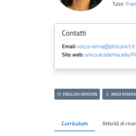
Tutor:
Fran
Contatti
Email:
rocca.renna@phd.unict.it
Sito web:
unico.academia.edu/F
ENGLISH VERSION
AREA RISERV
Curriculum
Attività di rice