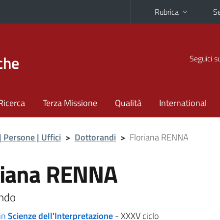
Rubrica
Se
che
Seguici s
Ricerca
Terza Missione
Qualità
International
| Persone | Uffici
>
Dottorandi
>
Floriana RENNA
riana RENNA
ndo
in
Scienze dell'Interpretazione
- XXXV ciclo