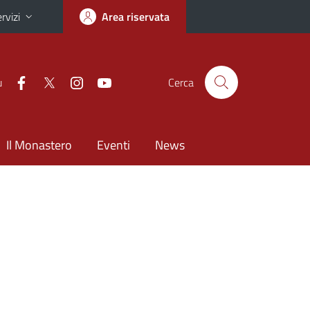
rvizi
Area riservata
u
Cerca
Il Monastero
Eventi
News