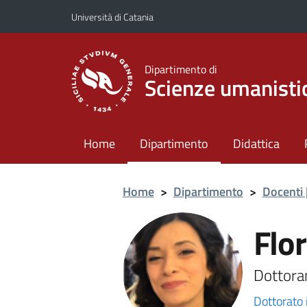
Vai al contenuto principale
Vai al menu di navigazione
Università di Catania
Dipartimento di
Scienze umanisti
Home
Dipartimento
Didattica
Home
>
Dipartimento
>
Docenti 
Flo
Dottora
Dottorato 