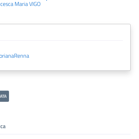
cesca Maria VIGO
lorianaRenna
ATA
rca