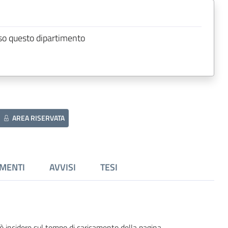
so questo dipartimento
AREA RISERVATA
MENTI
AVVISI
TESI
ò incidere sul tempo di caricamento della pagina