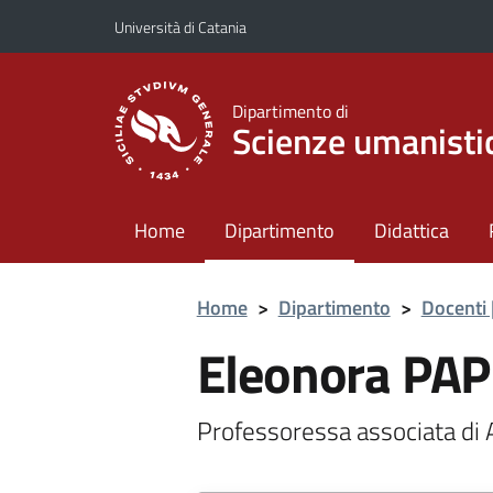
Vai al contenuto principale
Vai al menu di navigazione
Università di Catania
Dipartimento di
Scienze umanisti
Home
Dipartimento
Didattica
Home
>
Dipartimento
>
Docenti 
Eleonora PA
Professoressa associata 