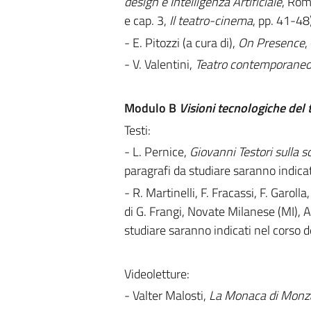
design e Intelligenza Artificiale
, Rom
e cap. 3,
Il teatro-cinema
, pp. 41-48)
- E. Pitozzi (a cura di),
On Presence
,
- V. Valentini,
Teatro contemporane
Modulo B
Visioni tecnologiche del 
Testi:
- L. Pernice,
Giovanni Testori sulla
paragrafi da studiare saranno indicati
- R. Martinelli, F. Fracassi, F. Garolla
di G. Frangi, Novate Milanese (MI), A
studiare saranno indicati nel corso de
Videoletture:
- Valter Malosti,
La Monaca di Monz