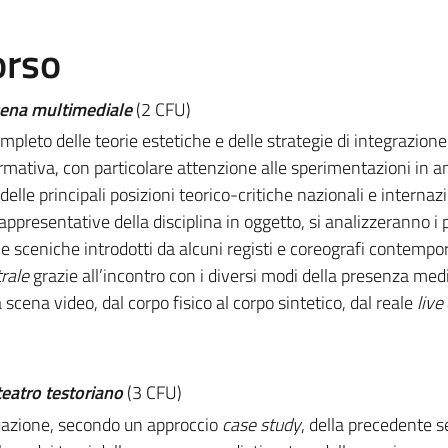
orso
scena multimediale
(2 CFU)
leto delle teorie estetiche e delle strategie di integrazione
ormativa, con particolare attenzione alle sperimentazioni in 
lle principali posizioni teorico-critiche nazionali e internazi
rappresentative della disciplina in oggetto, si analizzeranno i 
rme sceniche introdotti da alcuni registi e coreografi contempo
rale
grazie all’incontro con i diversi modi della presenza med
scena video, dal corpo fisico al corpo sintetico, dal reale
live
teatro testoriano
(3 CFU)
uazione, secondo un approccio
case study
, della precedente 