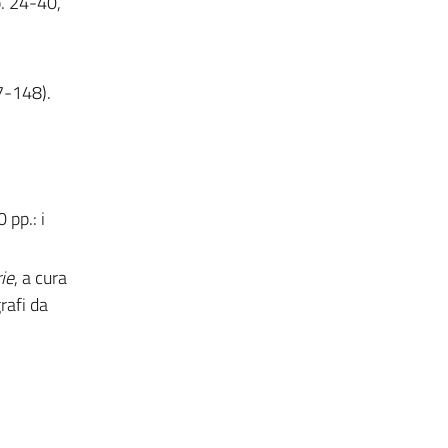
p. 24-40,
7-148).
 pp.: i
ie
, a cura
rafi da