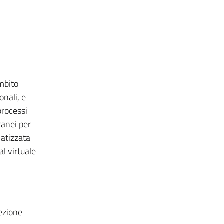
ambito
onali, e
processi
ranei per
iatizzata
al virtuale
sezione