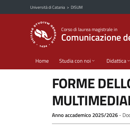
Vai al contenuto principale
Vai al menu di navigazione
Università di Catania
>
DISUM
Corso di laurea magistrale in
Comunicazione del
Home
Studia con noi
Didattica
FORME DELL
MULTIMEDIA
Anno accademico 2025/2026
- Do