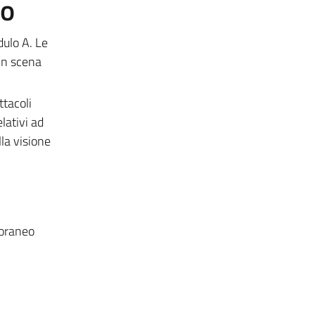
to
dulo A. Le
in scena
ttacoli
lativi ad
lla visione
poraneo