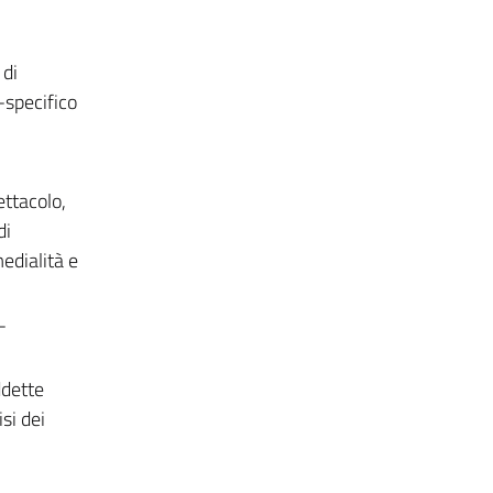
 di
o-specifico
ettacolo,
di
edialità e
-
ddette
si dei