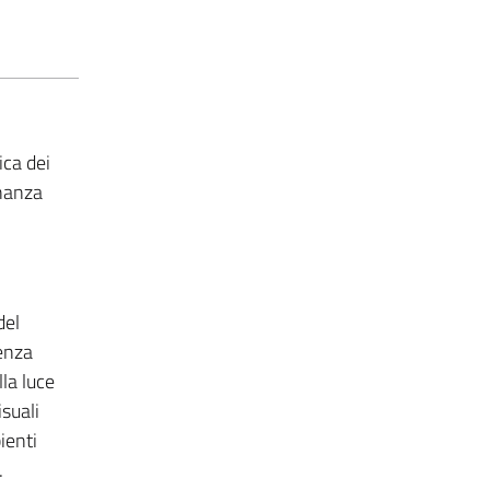
ica dei
onanza
del
senza
la luce
isuali
ienti
.