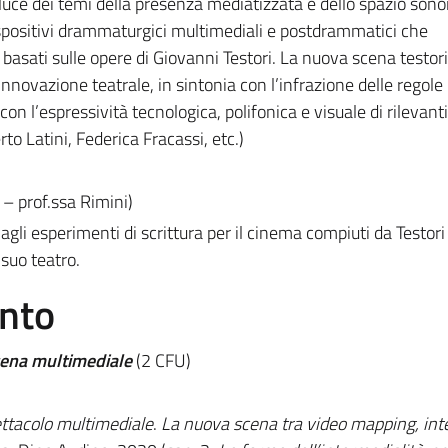
a luce dei temi della presenza mediatizzata e dello spazio sono
spositivi drammaturgici multimediali e postdrammatici che
basati sulle opere di Giovanni Testori. La nuova scena testor
innovazione teatrale, in sintonia con l’infrazione delle regole
n l’espressività tecnologica, polifonica e visuale di rilevanti 
o Latini, Federica Fracassi, etc.)
– prof.ssa Rimini)
i esperimenti di scrittura per il cinema compiuti da Testori 
 suo teatro.
ento
scena multimediale
(2 CFU)
ttacolo multimediale
.
La nuova scena tra video mapping, int