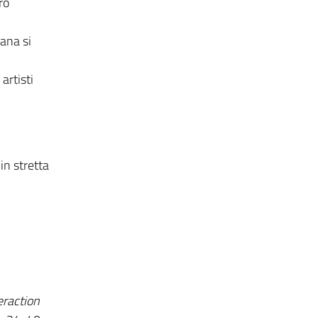
ro
iana si
artisti
in stretta
eraction