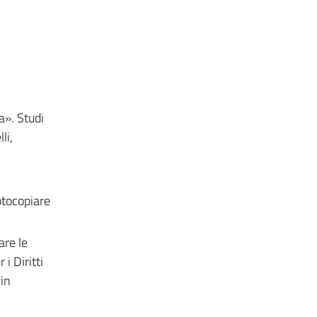
a». Studi
li,
fotocopiare
are le
i Diritti
 in