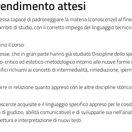
prendimento attesi
tessa capace di padroneggiare la materia (conoscenze) al fine
 ambiti di studio, con il corretto impiego del linguaggio tecnic
ino il corso:
tesse, che in gran parte hanno già studiato Discipline dello sp
o-critico ed estetico-metodologico intorno alle nuove forme 
ci richiami ai concetti di intermedialità, rimediazione, iperm
rre in relazione quanto appreso con le altre discipline storico
oscenze acquisite e il linguaggio specifico appreso per le cosi
 giudizio, abilità comunicative) e di svilupparle sia nell’anali
 lettura e interpretazione di nuovi testi.