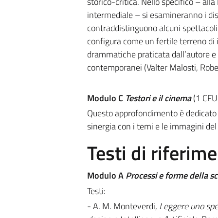
storico-critica. Nello specifico – all
intermediale – si esamineranno i di
contraddistinguono alcuni spettacoli 
configura come un fertile terreno di 
drammatiche praticata dall’autore e co
contemporanei (Valter Malosti, Robert
Modulo C
Testori e il cinema
(1 CFU 
Questo approfondimento è dedicato agl
sinergia con i temi e le immagini del
Testi di riferim
Modulo A
Processi e forme della 
Testi:
- A. M. Monteverdi,
Leggere uno spe