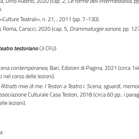
a, Dino Audino, 2020 (cap. 2,
Le forme dell’intermedialità
, p
.
 «
Culture Teatrali»
, n. 21, , 2011 (pp. 7-130).
o
, Roma, Carocci, 2020 (cap. 5,
Drammaturgie sonore
, pp. 12
teatro testoriano
(3 CFU)
 scena contemporanea
, Bari, Edizioni di Pagina, 2021 (circa 140
 nel corso delle lezioni).
,
Ritratti miei di me. I Testori a Teatro i. Scena, sguardi, memor
ssociazione Culturale Casa Testori, 2018 (circa 60 pp.: i parag
lle lezioni).
a.