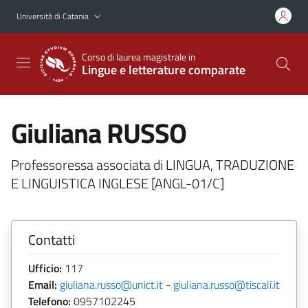
Vai al contenuto principale
Vai al menu di navigazione
Università di Catania
Corso di laurea magistrale in
Lingue e letterature comparate
Giuliana RUSSO
Professoressa associata di LINGUA, TRADUZIONE
E LINGUISTICA INGLESE [ANGL-01/C]
Contatti
Ufficio:
117
Email:
giuliana.russo@unict.it
-
giuliana.russo@tiscali.it
Telefono:
0957102245