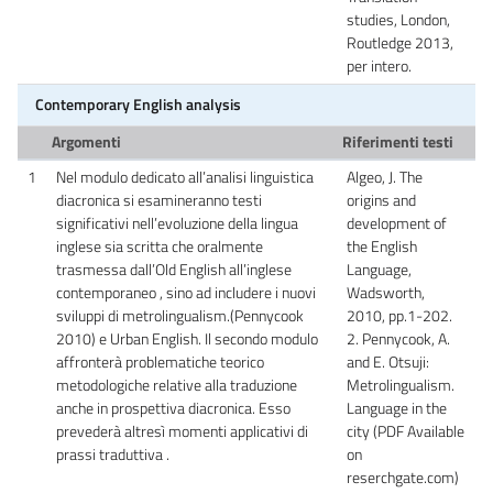
studies, London,
Routledge 2013,
per intero.
Contemporary English analysis
Argomenti
Riferimenti testi
1
Nel modulo dedicato all’analisi linguistica
Algeo, J. The
diacronica si esamineranno testi
origins and
significativi nell’evoluzione della lingua
development of
inglese sia scritta che oralmente
the English
trasmessa dall’Old English all’inglese
Language,
contemporaneo , sino ad includere i nuovi
Wadsworth,
sviluppi di metrolingualism.(Pennycook
2010, pp.1-202.
2010) e Urban English. Il secondo modulo
2. Pennycook, A.
affronterà problematiche teorico
and E. Otsuji:
metodologiche relative alla traduzione
Metrolingualism.
anche in prospettiva diacronica. Esso
Language in the
prevederà altresì momenti applicativi di
city (PDF Available
prassi traduttiva .
on
reserchgate.com)