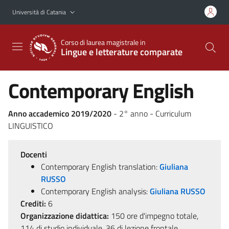
Vai al contenuto principale
Vai al menu di navigazione
Università di Catania
Corso di laurea magistrale in
Lingue e letterature comparate
Contemporary English
Anno accademico 2019/2020
- 2° anno - Curriculum
LINGUISTICO
Docenti
Contemporary English translation:
Giuliana
RUSSO
Contemporary English analysis:
Giuliana RUSSO
Crediti:
6
Organizzazione didattica:
150 ore d'impegno totale,
114 di studio individuale, 36 di lezione frontale