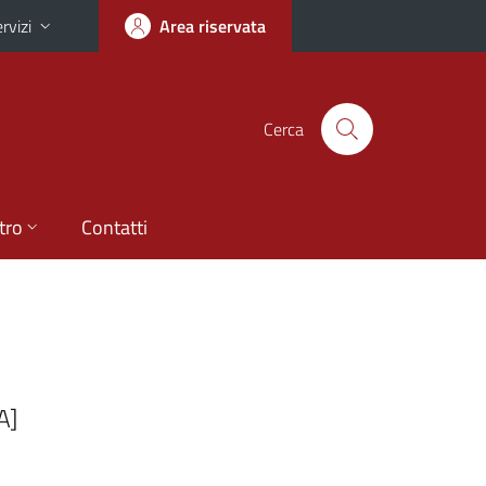
rvizi
Area riservata
Cerca
tro
Contatti
A]