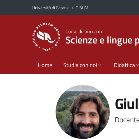
Vai al contenuto principale
Vai al menu di navigazione
Università di Catania
>
DISUM
Corso di laurea in
Scienze e lingue 
Home
Studia con noi
Didattica
Giu
Docente