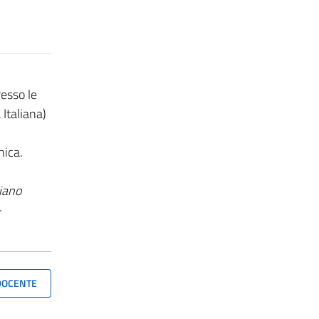
resso le
Italiana)
nica.
liano
-
 DOCENTE