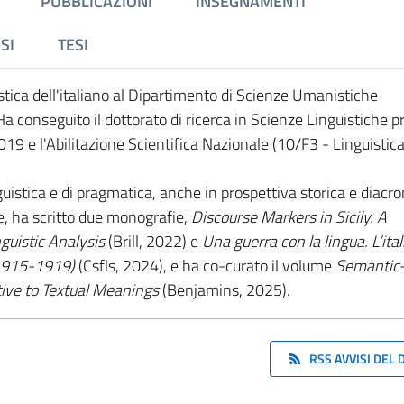
PUBBLICAZIONI
INSEGNAMENTI
SI
TESI
stica dell'italiano al Dipartimento di Scienze Umanistiche
Ha conseguito il dottorato di ricerca in Scienze Linguistiche p
9 e l'Abilitazione Scientifica Nazionale (10/F3 - Linguistica 
uistica e di pragmatica, anche in prospettiva storica e diacro
che, ha scritto due monografie,
Discourse Markers in Sicily. A
guistic Analysis
(Brill, 2022)
e
Una guerra con la lingua. L’ita
 (1915-1919)
(Csfls, 2024), e ha co-curato il volume
Semantic
ive to Textual Meanings
(Benjamins, 2025).
RSS AVVISI DEL