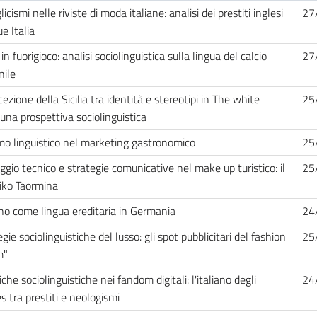
licismi nelle riviste di moda italiane: analisi dei prestiti inglesi
27
e Italia
in fuorigioco: analisi sociolinguistica sulla lingua del calcio
27
ile
ezione della Sicilia tra identità e stereotipi in The white
25
 una prospettiva sociolinguistica
smo linguistico nel marketing gastronomico
25
ggio tecnico e strategie comunicative nel make up turistico: il
25
iko Taormina
iano come lingua ereditaria in Germania
24
gie sociolinguistiche del lusso: gli spot pubblicitari del fashion
25
m"
he sociolinguistiche nei fandom digitali: l'italiano degli
24
s tra prestiti e neologismi