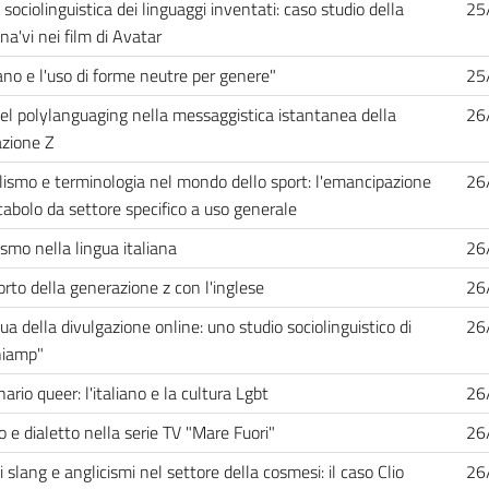
 sociolinguistica dei linguaggi inventati: caso studio della
25
na'vi nei film di Avatar
iano e l'uso di forme neutre per genere"
25
del polylanguaging nella messaggistica istantanea della
26
zione Z
lismo e terminologia nel mondo dello sport: l'emancipazione
26
cabolo da settore specifico a uso generale
ismo nella lingua italiana
26
porto della generazione z con l'inglese
26
ua della divulgazione online: uno studio sociolinguistico di
26
niamp"
onario queer: l'italiano e la cultura Lgbt
26
o e dialetto nella serie TV "Mare Fuori"
26
i slang e anglicismi nel settore della cosmesi: il caso Clio
26