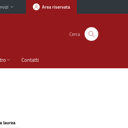
rvizi
Area riservata
Cerca
tro
Contatti
a laurea