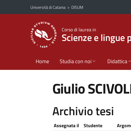
Vai al contenuto principale
Vai al menu di navigazione
Università di Catania
>
DISUM
Corso di laurea in
Scienze e lingue 
Home
Studia con noi
Didattica
Giulio SCIVO
Archivio tesi
Assegnata il
Studente
Argome