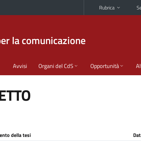
Rubrica
Se
per la comunicazione
Avvisi
Organi del CdS
Opportunità
Al
LETTO
nto della tesi
Dat