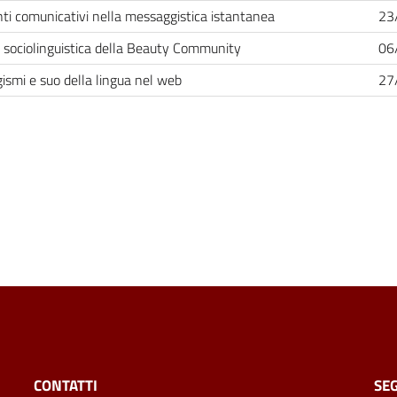
nti comunicativi nella messaggistica istantanea
23
i sociolinguistica della Beauty Community
06
ismi e suo della lingua nel web
27
CONTATTI
SEG