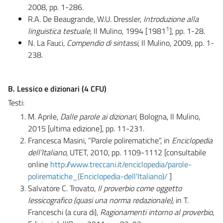
2008, pp. 1-286.
R.A. De Beaugrande, W.U. Dressler,
Introduzione alla
1
linguistica testuale
, Il Mulino, 1994 [1981
], pp. 1-28.
N. La Fauci,
Compendio di sintassi
, Il Mulino, 2009, pp. 1-
238.
B. Lessico e dizionari (4 CFU)
Testi:
M. Aprile,
Dalle parole ai dizionari
, Bologna, Il Mulino,
2015 [ultima edizione], pp. 11-231.
Francesca Masini, “Parole polirematiche”, in
Enciclopedia
dell’Italiano
, UTET, 2010, pp. 1109-1112 [consultabile
online
http://www.treccani.it/enciclopedia/parole-
polirematiche_(Enciclopedia-dell'Italiano)/
]
Salvatore C. Trovato,
Il proverbio come oggetto
lessicografico (quasi una norma redazionale),
in T.
Franceschi (a cura di),
Ragionamenti intorno al proverbio
,