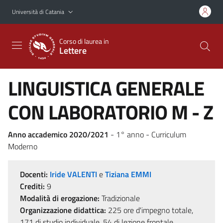
Vai al contenuto principale
Vai al menu di navigazione
Università di Catania
Corso di laurea in
Lettere
LINGUISTICA GENERALE
CON LABORATORIO M - Z
Anno accademico 2020/2021
- 1° anno - Curriculum
Moderno
Docenti:
Iride VALENTI
e
Tiziana EMMI
Crediti:
9
Modalità di erogazione:
Tradizionale
Organizzazione didattica:
225 ore d'impegno totale,
171 di studio individuale, 54 di lezione frontale