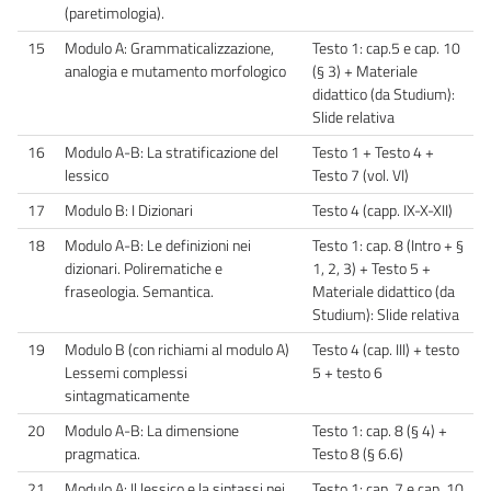
(paretimologia).
15
Modulo A: Grammaticalizzazione,
Testo 1: cap.5 e cap. 10
analogia e mutamento morfologico
(§ 3) + Materiale
didattico (da Studium):
Slide relativa
16
Modulo A-B: La stratificazione del
Testo 1 + Testo 4 +
lessico
Testo 7 (vol. VI)
17
Modulo B: I Dizionari
Testo 4 (capp. IX-X-XII)
18
Modulo A-B: Le definizioni nei
Testo 1: cap. 8 (Intro + §
dizionari. Polirematiche e
1, 2, 3) + Testo 5 +
fraseologia. Semantica.
Materiale didattico (da
Studium): Slide relativa
19
Modulo B (con richiami al modulo A)
Testo 4 (cap. III) + testo
Lessemi complessi
5 + testo 6
sintagmaticamente
20
Modulo A-B: La dimensione
Testo 1: cap. 8 (§ 4) +
pragmatica.
Testo 8 (§ 6.6)
21
Modulo A: Il lessico e la sintassi nei
Testo 1: cap. 7 e cap. 10