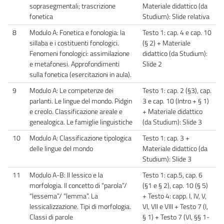
soprasegmentali; trascrizione
Materiale didattico (da
fonetica
Studium): Slide relativa
8
Modulo A: Fonetica e fonologia: la
Testo 1: cap. 4 e cap. 10
sillaba e i costituenti fonologici.
(§ 2) + Materiale
Fenomeni fonologici: assimilazione
didattico (da Studium):
e metafonesi. Approfondimenti
Slide 2
sulla fonetica (esercitazioni in aula).
9
Modulo A: Le competenze dei
Testo 1: cap. 2 (§3), cap.
parlanti. Le lingue del mondo. Pidgin
3 e cap. 10 (Intro + § 1)
e creolo. Classificazione areale e
+ Materiale didattico
genealogica. Le famiglie linguistiche
(da Studium): Slide 3
10
Modulo A: Classificazione tipologica
Testo 1: cap. 3 +
delle lingue del mondo
Materiale didattico (da
Studium): Slide 3
11
Modulo A-B: Il lessico e la
Testo 1: cap.5, cap. 6
morfologia. Il concetto di “parola”/
(§1 e § 2), cap. 10 (§ 5)
“lessema”/ “lemma”. La
+ Testo 4: capp. I, IV, V,
lessicalizzazione. Tipi di morfologia.
VI, VII e VIII + Testo 7 (I,
Classi di parole
§ 1) + Testo 7 (VI, §§ 1-