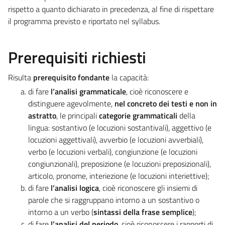
rispetto a quanto dichiarato in precedenza, al fine di rispettare
il programma previsto e riportato nel syllabus.
Prerequisiti richiesti
Risulta
prerequisito fondante
la capacità:
di fare
l’analisi grammaticale
, cioè riconoscere e
distinguere agevolmente,
nel concreto dei testi e non in
astratto
, le principali
categorie grammaticali
della
lingua: sostantivo (e locuzioni sostantivali), aggettivo (e
locuzioni aggettivali), avverbio (e locuzioni avverbiali),
verbo (e locuzioni verbali), congiunzione (e locuzioni
congiunzionali), preposizione (e locuzioni preposizionali),
articolo, pronome, interiezione (e locuzioni interiettive);
di fare
l’analisi logica
, cioè riconoscere gli insiemi di
parole che si raggruppano intorno a un sostantivo o
intorno a un verbo (
sintassi della frase semplice
);
di fare
l’analisi del periodo
, cioè riconoscere i rapporti di