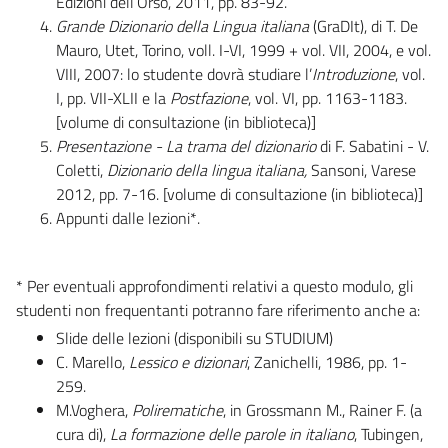
Edizioni dell’Orso, 2011, pp. 83-92.
Grande Dizionario della Lingua italiana
(GraDIt), di T. De
Mauro, Utet, Torino, voll. I-VI, 1999 + vol. VII, 2004, e vol.
VIII, 2007: lo studente dovrà studiare l’
Introduzione
, vol.
I, pp. VII-XLII e la
Postfazione
, vol. VI, pp. 1163-1183.
[volume di consultazione (in biblioteca)]
Presentazione -
La trama del dizionario
di F. Sabatini - V.
Coletti,
Dizionario
della lingua italiana,
Sansoni, Varese
2012, pp. 7-16. [volume di consultazione (in biblioteca)]
Appunti dalle lezioni*.
* Per eventuali approfondimenti relativi a questo modulo, gli
studenti non frequentanti potranno fare riferimento anche a:
Slide delle lezioni (disponibili su STUDIUM)
C. Marello,
Lessico e dizionari
, Zanichelli, 1986, pp. 1-
259.
M.Voghera,
Polirematiche
, in Grossmann M., Rainer F. (a
cura di),
La formazione delle parole in italiano
, Tubingen,