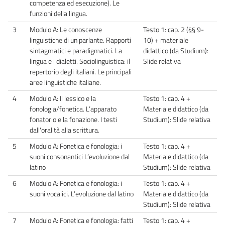
competenza ed esecuzione). Le
funzioni della lingua.
3
Modulo A: Le conoscenze
Testo 1: cap. 2 (§§ 9-
linguistiche di un parlante. Rapporti
10) + materiale
sintagmatici e paradigmatici. La
didattico (da Studium):
lingua e i dialetti. Sociolinguistica: il
Slide relativa
repertorio degli italiani. Le principali
aree linguistiche italiane.
4
Modulo A: Il lessico e la
Testo 1: cap. 4 +
fonologia/fonetica. L’apparato
Materiale didattico (da
fonatorio e la fonazione. I testi
Studium): Slide relativa
dall'oralità alla scrittura.
5
Modulo A: Fonetica e fonologia: i
Testo 1: cap. 4 +
suoni consonantici L’evoluzione dal
Materiale didattico (da
latino
Studium): Slide relativa
6
Modulo A: Fonetica e fonologia: i
Testo 1: cap. 4 +
suoni vocalici. L’evoluzione dal latino
Materiale didattico (da
Studium): Slide relativa
7
Modulo A: Fonetica e fonologia: fatti
Testo 1: cap. 4 +