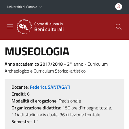
Vai al contenuto principale
Vai al menu di navigazione
Università di Catania
Corso di laurea in
Beni culturali
MUSEOLOGIA
Anno accademico 2017/2018
- 2° anno - Curriculum
Archeologico e Curriculum Storico-artistico
Docente:
Federica SANTAGATI
Crediti:
6
Modalità di erogazione:
Tradizionale
Organizzazione didattica:
150 ore d'impegno totale,
114 di studio individuale, 36 di lezione frontale
Semestre:
1°