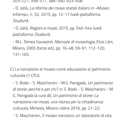
203-221, 358-377, 384-390, 403-408.
- D. Jallà,
La riforma dei musei statali italiani
, in «Museo
informa», n. 52, 2015, pp. 12-17 (vedi piattaforma
Studium
).
- D. Jallà,
Regioni e musei
, 2015, pp. 540-544 (vedi
piattaforma
Studium
).
- M.L. Tomea Gavazzoli,
Manuale di museologia
, Etas Libri,
Milano, 2005 (terza ed.), pp. 16-48, 59-91, 112-120,
131-165.
C) La narrazione al museo come educazione al patrimonio
culturale (1 CFU).
- S. Bodo - S. Mascheroni - M.G. Panigada,
Un patrimonio
di storie: perché e per chi?
, in S. Bodo - S. Mascheroni - M.
G. Panigada (a cura di),
Un patrimonio di storie. La
narrazione nei musei, una risorsa per la cittadinanza
culturale
, Mimesis, Milano-Udine 2016, pp. 21-22;
- S. Mascheroni,
Il museo narrativo: un laboratorio di vita
,