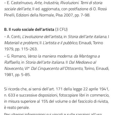
- E. Castelnuovo,
Arte, Industria, Rivoluzioni. Temi di storia
sociale dell’arte
, II ed. aggiornata, con postfazione di O. Rossi
Pinelli, Edizioni della Normale, Pisa 2007, pp. 7-98.
B. Il ruolo sociale dell’artista
(3 CFU)
- A. Conti
, L’evoluzione dell’artista
, in
Storia dell’arte italiana.
I
Materiali e problemi,
II
L’artista e il pubblico
, Einaudi, Torino
1979, pp. 115-263.
- G. Romano,
Verso la maniera moderna: da Mantegna a
Raffaello
, in
Storia dell’arte italiana
. II
Dal Medioevo al
Novecento
, VI*
Dal Cinquecento all’Ottocento
, Torino, Einaudi,
1981, pp. 5-85.
Si ricorda che, ai sensi dell’art. 171 della legge 22 aprile 1941,
n. 633 e successive disposizioni, fotocopiare libri in commercio,
in misura superiore al 15% del volume o del fascicolo di rivista,
è reato penale.
Per ulteriori informazioni sui vincoli e sulle sanzioni all’uso