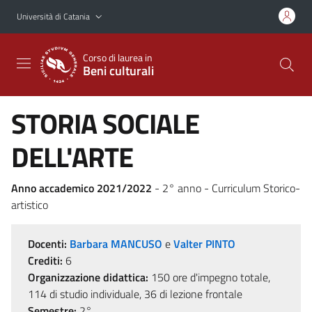
Vai al contenuto principale
Vai al menu di navigazione
Università di Catania
Corso di laurea in
Beni culturali
STORIA SOCIALE
DELL'ARTE
Anno accademico 2021/2022
- 2° anno - Curriculum Storico-
artistico
Docenti:
Barbara MANCUSO
e
Valter PINTO
Crediti:
6
Organizzazione didattica:
150 ore d'impegno totale,
114 di studio individuale, 36 di lezione frontale
Semestre:
2°