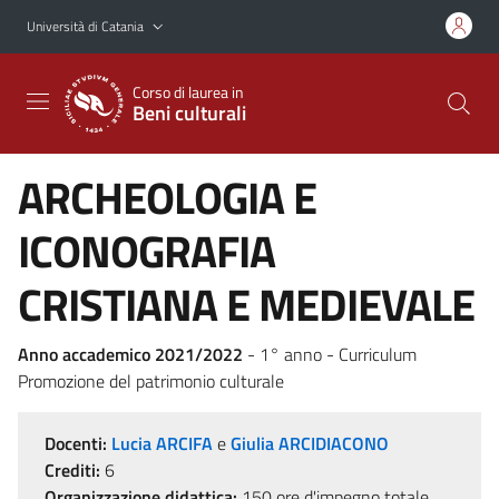
Vai al contenuto principale
Vai al menu di navigazione
Università di Catania
Corso di laurea in
Beni culturali
ARCHEOLOGIA E
ICONOGRAFIA
CRISTIANA E MEDIEVALE
Anno accademico 2021/2022
- 1° anno - Curriculum
Promozione del patrimonio culturale
Docenti:
Lucia ARCIFA
e
Giulia ARCIDIACONO
Crediti:
6
Organizzazione didattica:
150 ore d'impegno totale,