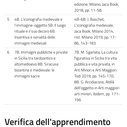
edizione, Milano, Jaca Book,
2018, pp. 11-58.
5
4B. L’iconografia medievale e
4B-6B. J. Baschet,
l’immagine-oggetto 5B. Il luogo
L’iconografia medievale,
rituale e il suo decoro 6B.
Jaca Book, Milano 2014,
Inventiva e serialità delle
rist. Milano 2019, pp. 17-
immagini medievali
86, 143-183
6
7B. Immagini pubbliche e private
7B. M. Sgarlata, La cultura
in Sicilia tra tardoantico e
figurativa in Sicilia tra vita
altomedioevo 8B. Siracusa
pubblica e vita privata, in
bizantina e medievale: le
Arti Minori e Arti Maggiori.
immagini sacre
Todi 2019, pp. 145-170;
8B. G. Arcidiacono, Aldilà
dell'oggetto in Arti maggiori
arti minori, ibidem, pp. 171-
196
Verifica dell'apprendimento