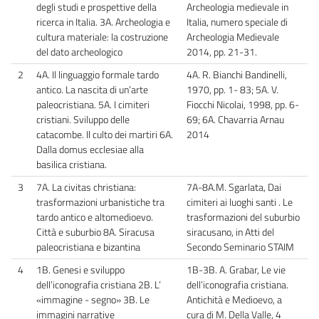
degli studi e prospettive della
Archeologia medievale in
ricerca in Italia. 3A. Archeologia e
Italia, numero speciale di
cultura materiale: la costruzione
Archeologia Medievale
del dato archeologico
2014, pp. 21-31.
2
4A. Il linguaggio formale tardo
4A. R. Bianchi Bandinelli,
antico. La nascita di un’arte
1970, pp. 1- 83; 5A. V.
paleocristiana. 5A. I cimiteri
Fiocchi Nicolai, 1998, pp. 6-
cristiani. Sviluppo delle
69; 6A. Chavarria Arnau
catacombe. Il culto dei martiri 6A.
2014
Dalla domus ecclesiae alla
basilica cristiana.
3
7A. La civitas christiana:
7A-8A.M. Sgarlata, Dai
trasformazioni urbanistiche tra
cimiteri ai luoghi santi . Le
tardo antico e altomedioevo.
trasformazioni del suburbio
Città e suburbio 8A. Siracusa
siracusano, in Atti del
paleocristiana e bizantina
Secondo Seminario STAIM
4
1B. Genesi e sviluppo
1B-3B. A. Grabar, Le vie
dell’iconografia cristiana 2B. L’
dell’iconografia cristiana.
«immagine - segno» 3B. Le
Antichità e Medioevo, a
immagini narrative
cura di M. Della Valle, 4