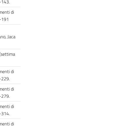
03-143.
enti di
47-191
ano, Jaca
(settima
enti di
21-229.
enti di
33-279.
enti di
83-314.
enti di