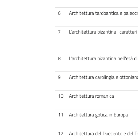
6
Architettura tardoantica e paleocr
7
L’architettura bizantina : caratteri
8
L'architettura bizantina nell'età d
9
Architettura carolingia e ottonian
10
Architettura romanica
11
Architettura gotica in Europa
12
Architettura del Duecento e del T