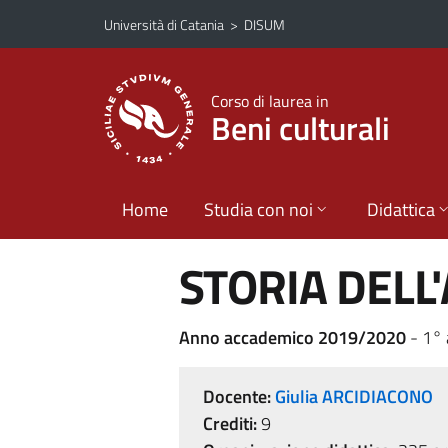
Vai al contenuto principale
Vai al menu di navigazione
Università di Catania
>
DISUM
Corso di laurea in
Beni culturali
Home
Studia con noi
Didattica
STORIA DELL
Anno accademico 2019/2020
- 1° 
Docente:
Giulia ARCIDIACONO
Crediti:
9