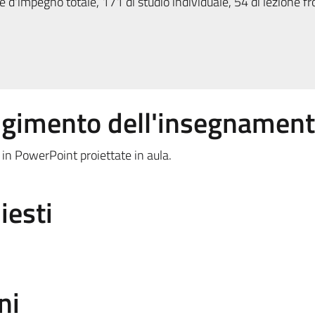
 d'impegno totale, 171 di studio individuale, 54 di lezione fr
olgimento dell'insegnamen
es in PowerPoint proiettate in aula.
iesti
ni