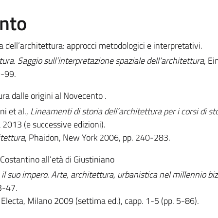
ento
ia dell’architettura: approcci metodologici e interpretativi.
tura
.
Saggio sull’interpretazione spaziale dell’architettura
, Ei
9-99.
ura dalle origini al Novecento .
i et al.,
Lineamenti di storia dell’architettura per i corsi di st
 2013 (e successive edizioni).
itettura
, Phaidon, New York 2006, pp. 240-283.
 Costantino all’età di Giustiniano
il suo impero. Arte, architettura, urbanistica nel millennio bi
3-47.
, Electa, Milano 2009 (settima ed.), capp. 1-5 (pp. 5-86).