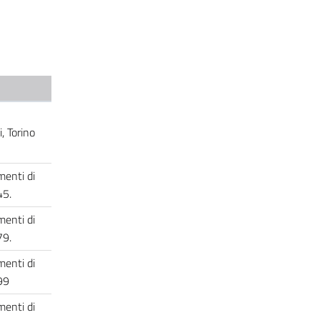
, Torino
enti di
-45.
enti di
-79.
enti di
3-99
enti di