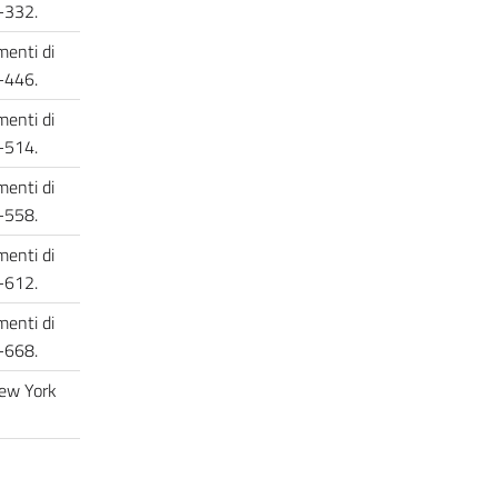
17-332.
enti di
73-446.
enti di
49-514.
enti di
17-558.
enti di
71-612.
enti di
15-668.
New York