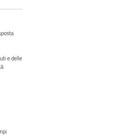
isposta
ti e delle
tà
empi