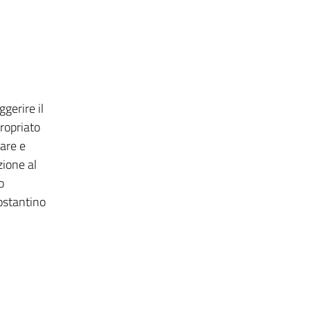
gerire il
propriato
zare e
zione al
o
Costantino