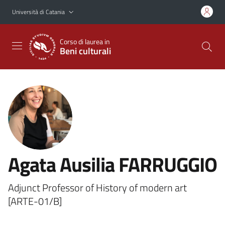
Vai al contenuto principale
Vai al menu di navigazione
Università di Catania
Corso di laurea in
Beni culturali
Agata Ausilia FARRUGGIO
Adjunct Professor of History of modern art
[ARTE-01/B]