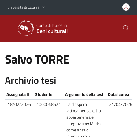
Vai al contenuto principale
Vai al menu di navigazione
Università di Catania
Corso di laurea in
Beni culturali
Salvo TORRE
Archivio tesi
Assegnata il
Studente
Argomento della tesi
Data laurea
18/02/2026
1000048621
La diaspora
21/04/2026
latinoamericana tra
appartenenza e
integrazione: Madrid
come spazio
interculturale