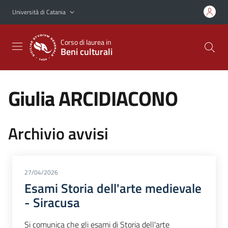
Vai al contenuto principale
Vai al menu di navigazione
Università di Catania
Corso di laurea in
Beni culturali
Giulia ARCIDIACONO
Archivio avvisi
27/04/2026
Esami Storia dell'arte medievale
- Siracusa
Si comunica che gli esami di Storia dell'arte